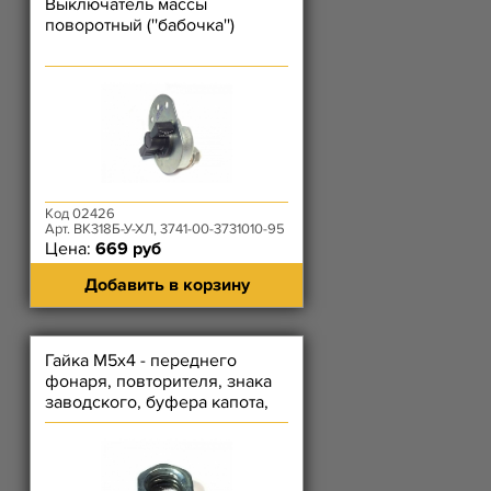
Выключатель массы
поворотный (''бабочка'')
Код 02426
Арт. ВК318Б-У-ХЛ, 3741-00-3731010-95
Цена:
669 руб
Добавить в корзину
Гайка М5х4 - переднего
фонаря, повторителя, знака
заводского, буфера капота,
тяги акселератора