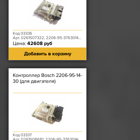
Код 03336
Арт. 0261S07322, 2206-95-3763014-20
Цена:
42608 руб
Добавить в корзину
Контроллер Bosch 2206-95-14-
30 (для двигателя)
Код 03337
Арт. 0261S08681, 2206-95-3763014-30