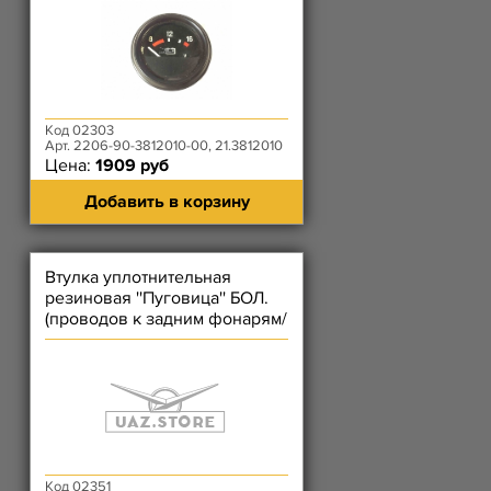
Код 02303
Арт. 2206-90-3812010-00, 21.3812010
Цена:
1909 руб
Добавить в корзину
Втулка уплотнительная
резиновая ''Пуговица'' БОЛ.
(проводов к задним фонарям/
гибкого в.452/жгута 3163)
Код 02351