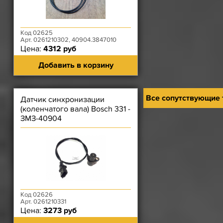
Код 02625
Арт. 0261210302, 40904.3847010
Цена:
4312 руб
Добавить в корзину
Все сопутствующие
Датчик синхронизации
(коленчатого вала) Bosch 331 -
ЗМЗ-40904
Код 02626
Арт. 0261210331
Цена:
3273 руб