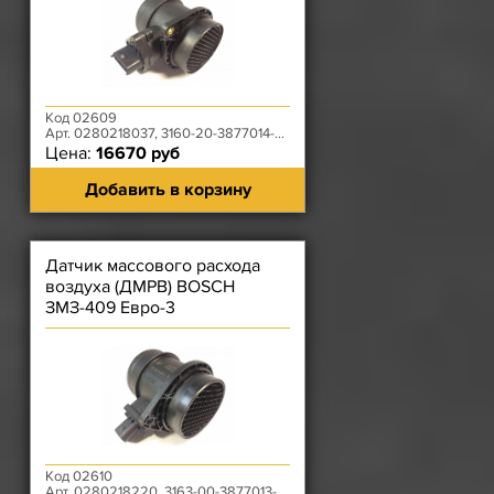
Код 02609
Арт. 0280218037, 3160-20-3877014-00
Цена:
16670 руб
Добавить в корзину
Датчик массового расхода
воздуха (ДМРВ) BOSCH
ЗМЗ-409 Евро-3
Код 02610
Арт. 0280218220, 3163-00-3877013-00