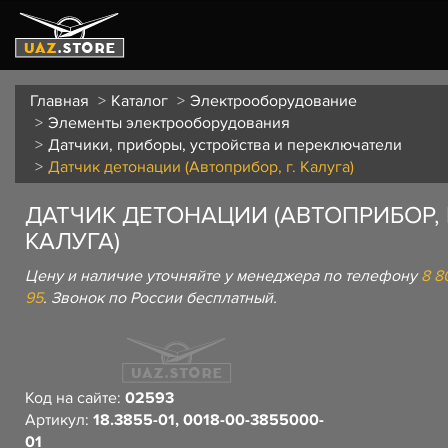
Главная
Каталог
Электрооборудование
Элементы электрооборудования
Датчики, приборы, устройства и переключатели
Датчик детонации (Автоприбор, г. Калуга)
ДАТЧИК ДЕТОНАЦИИ (АВТОПРИБОР, 
КАЛУГА)
Цену и наличие уточняйте у менеджера по телефону
8 8
95
. Звонок по России бесплатный.
Код на сайте:
02593
Артикул:
18.3855-01, 0018-00-3855000-
01