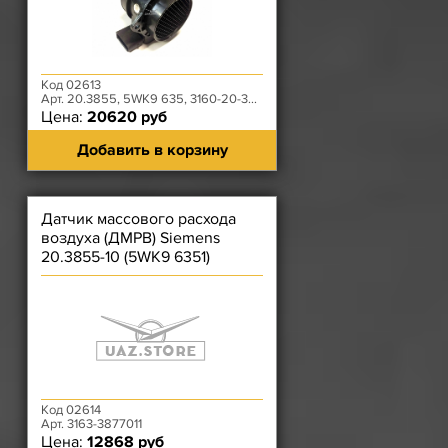
Код 02613
Арт. 20.3855, 5WK9 635, 3160-20-3877012-00
Цена:
20620 руб
Добавить в корзину
Датчик массового расхода
воздуха (ДМРВ) Siemens
20.3855-10 (5WK9 6351)
Код 02614
Арт. 3163-3877011
Цена:
12868 руб