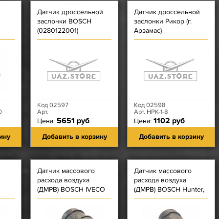
Датчик дроссельной
Датчик дроссельной
заслонки BOSCH
заслонки Рикор (г.
(0280122001)
Арзамас)
Код 02597
Код 02598
0
Арт.
Арт. НРК-1-8
5651 руб
1102 руб
Цена:
Цена:
ину
Добавить в корзину
Добавить в корзину
Датчик массового
Датчик массового
расхода воздуха
расхода воздуха
(ДМРВ) BOSCH IVEСO
(ДМРВ) BOSCH Hunter,
Patriot - ЗМЗ-51432 (Е-4)