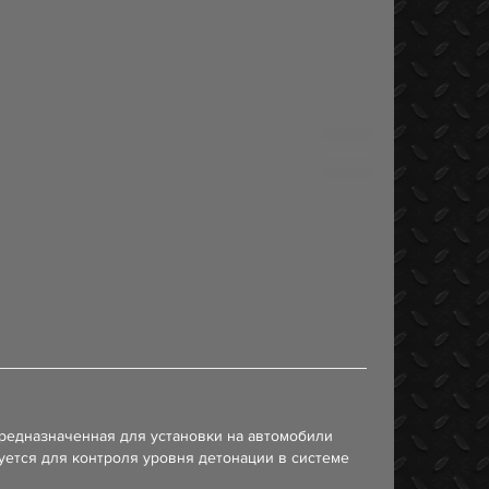
редназначенная для установки на автомобили
уется для контроля уровня детонации в системе