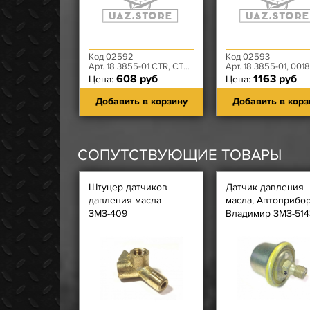
Код 02592
Код 02593
Арт. 18.3855-01 CTR, CTR0103561
Арт. 18.3855-01, 0018-00-38550
608 руб
1163 руб
Цена:
Цена:
Добавить в корзину
Добавить в корз
СОПУТСТВУЮЩИЕ ТОВАРЫ
Штуцер датчиков
Датчик давления
давления масла
масла, Автоприбор,
ЗМЗ-409
Владимир ЗМЗ-5143
41, 5143.10-50, 5143
80