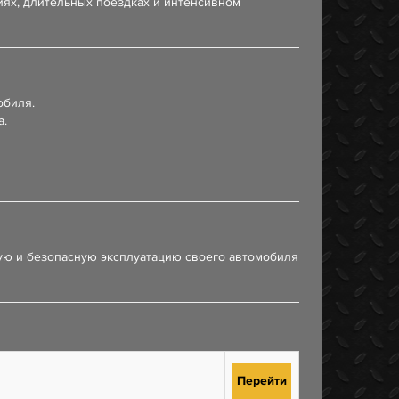
иях, длительных поездках и интенсивном
обиля.
а.
ую и безопасную эксплуатацию своего автомобиля
Перейти