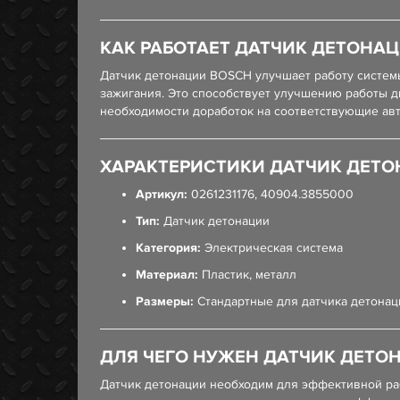
КАК РАБОТАЕТ ДАТЧИК ДЕТОНАЦИ
Датчик детонации BOSCH улучшает работу систем
зажигания. Это способствует улучшению работы 
необходимости доработок на соответствующие ав
ХАРАКТЕРИСТИКИ ДАТЧИК ДЕТОН
Артикул:
0261231176, 40904.3855000
Тип:
Датчик детонации
Категория:
Электрическая система
Материал:
Пластик, металл
Размеры:
Стандартные для датчика детонац
ДЛЯ ЧЕГО НУЖЕН ДАТЧИК ДЕТОНА
Датчик детонации необходим для эффективной раб