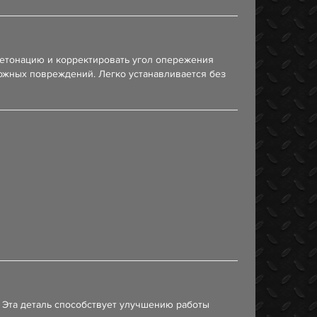
етонацию и корректировать угол опережения
ожных повреждений. Легко устанавливается без
 Эта деталь способствует улучшению работы