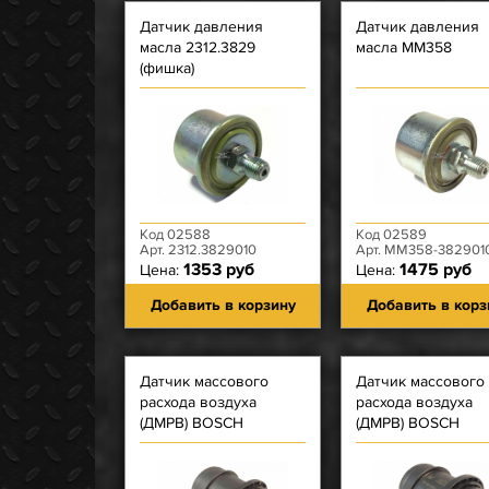
Датчик давления
Датчик давления
масла 2312.3829
масла ММ358
(фишка)
Код 02588
Код 02589
Арт. 2312.3829010
Арт. ММ358-382901
1353 руб
1475 руб
Цена:
Цена:
Добавить в корзину
Добавить в корз
Датчик массового
Датчик массового
расхода воздуха
расхода воздуха
(ДМРВ) BOSCH
(ДМРВ) BOSCH
ЗМЗ-409 Евро-3