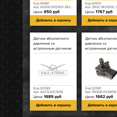
Код 00461
Код 00501
Арт. 42000.005300-3829420-02
Арт. 3902.3829010, 3160-40-382901
650 руб
1767 руб
Цена:
Цена:
Добавить в корзину
Добавить в корз
Датчик абсолютного
Датчик абсолютно
давления со
давления со
встроенным датчиком
встроенным датч
температуры Siemens
температуры ПА6-
КС (Элкар)
Код 02580
Код 02581
Арт. А2С53257696
Арт. 110308-0239010
1689 руб
1662 руб
Цена:
Цена:
Добавить в корзину
Добавить в корз