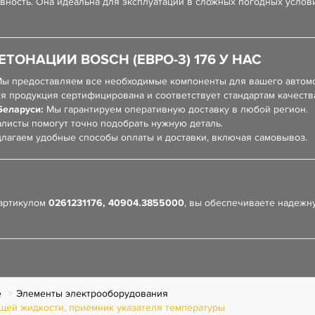
вность. Она идеальна для эксплуатации в сложных погодных услов
ТОНАЦИИ BOSCH (ЕВРО-3) 176 У НАС
ы предоставляем все необходимые компоненты для вашего автом
я продукция сертифицирована и соответствует стандартам качеств
Беларуси:
Мы гарантируем оперативную доставку в любой регион.
листы помогут точно подобрать нужную деталь.
лагаем удобные способы оплаты и доставки, включая самовывоз.
артикулом
0261231176, 40904.3855000
, вы обеспечиваете надежн
е
Элементы электрооборудования
щей жидкости, приемник указателя температуры