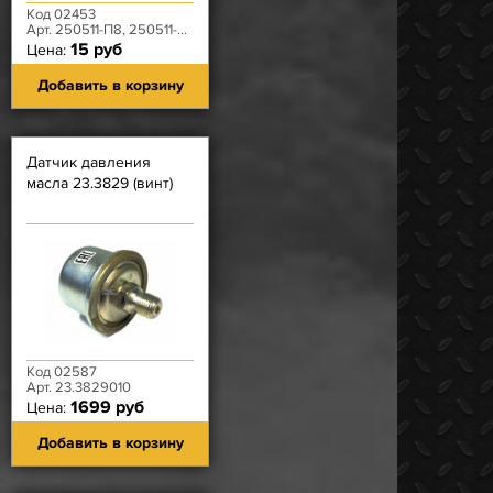
Код 02453
Арт. 250511-П8, 250511-П29
15 руб
Цена:
Добавить в корзину
Датчик давления
масла 23.3829 (винт)
Код 02587
Арт. 23.3829010
1699 руб
Цена:
Добавить в корзину