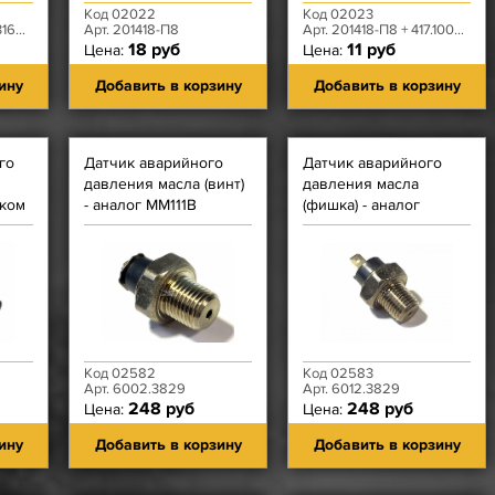
Код 02022
Код 02023
0-95
Арт. 201418-П8
Арт. 201418-П8 + 417.1007275
18 руб
11 руб
Цена:
Цена:
ину
Добавить в корзину
Добавить в корзину
го
Датчик аварийного
Датчик аварийного
давления масла (винт)
давления масла
иком
- аналог ММ111В
(фишка) - аналог
210-
ММ111Д
Код 02582
Код 02583
Арт. 6002.3829
Арт. 6012.3829
248 руб
248 руб
Цена:
Цена:
ину
Добавить в корзину
Добавить в корзину