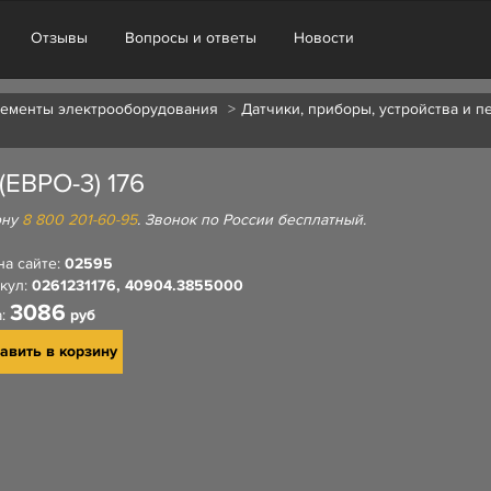
Отзывы
Вопросы и ответы
Новости
ементы электрооборудования
Датчики, приборы, устройства и 
ВРО-3) 176
ону
8 800 201-60-95
. Звонок по России бесплатный.
на сайте:
02595
кул:
0261231176, 40904.3855000
3086
а:
руб
авить в корзину