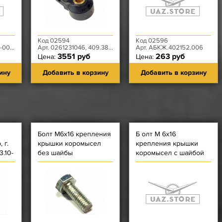
Код 02594
Код 02596
00-01
Арт. 0261231046, 409.3855000
Арт. АБКЖ.402152.006
3551 руб
263 руб
Цена:
Цена:
ину
Добавить в корзину
Добавить в корзину
Болт М6х16 крепления
Б олт М 6х16
 г.
крышки коромысел
крепления крышки
.10-
без шайбы
коромысел с шайбой
.10-