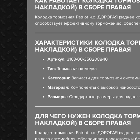
КАК РАБОТАЕТ КОЛОДКА ТОРМОЗН
НАКЛАДКОЙ) В СБОРЕ ПРАВАЯ
Колодка тормозная Patriot н.о. ДОРОГАЯ (заднее 
способствует эффективному торможению, обеспечи
ХАРАКТЕРИСТИКИ КОЛОДКА ТОРМО
НАКЛАДКОЙ) В СБОРЕ ПРАВАЯ
Артикул:
3163-00-3502088-10
Тип:
Тормозная колодка
Категория:
Запчасти для тормозной систем
Материал:
Компоненты с высокой износост
Размеры:
Стандартные размеры для заднего
ДЛЯ ЧЕГО НУЖЕН КОЛОДКА ТОРМО
НАКЛАДКОЙ) В СБОРЕ ПРАВАЯ
Колодка тормозная Patriot н.о. ДОРОГАЯ (заднее
вашего автомобиля, обеспечивая надежность и б