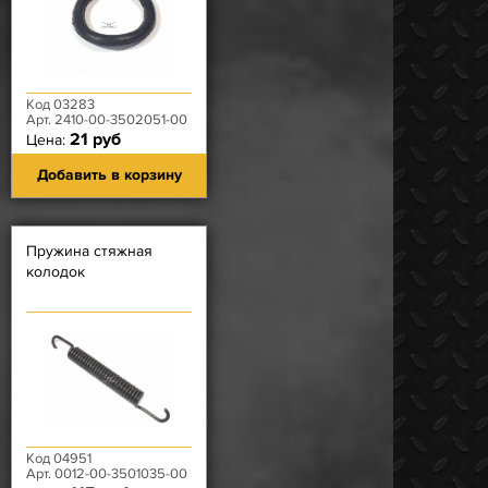
Код 03283
Арт. 2410-00-3502051-00
21 руб
Цена:
Добавить в корзину
Пружина стяжная
колодок
Код 04951
Арт. 0012-00-3501035-00