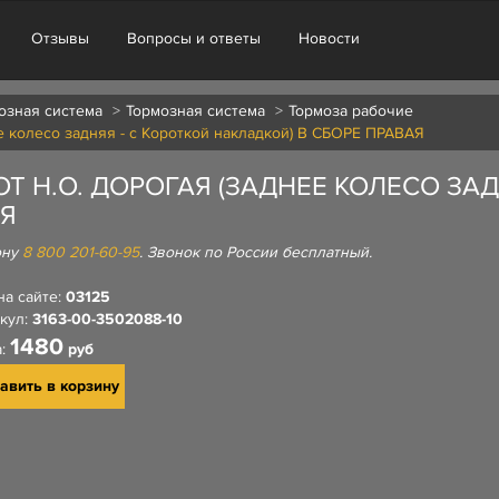
Отзывы
Вопросы и ответы
Новости
озная система
Тормозная система
Тормоза рабочие
ее колесо задняя - с Короткой накладкой) В СБОРЕ ПРАВАЯ
T Н.О. ДОРОГАЯ (ЗАДНЕЕ КОЛЕСО ЗАД
АЯ
ону
8 800 201-60-95
. Звонок по России бесплатный.
на сайте:
03125
кул:
3163-00-3502088-10
1480
а:
руб
авить в корзину