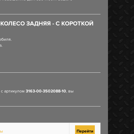
 КОЛЕСО ЗАДНЯЯ - С КОРОТКОЙ
обиля.
а.
с артикулом
3163-00-3502088-10
, вы
ны
Перейти