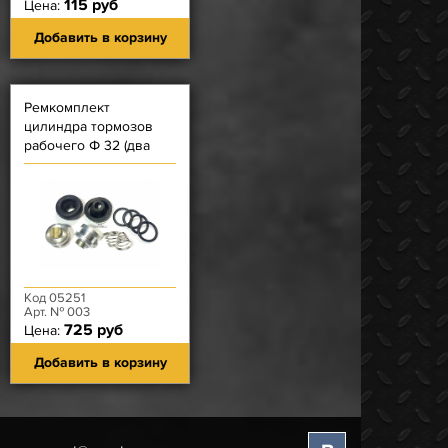
115 руб
Цена:
Добавить в корзину
Ремкомплект
цилиндра тормозов
рабочего Ф 32 (два
поршня - на одно
колесо)
Автодетальсервис
Код 05251
Арт. № 003
725 руб
Цена:
Добавить в корзину