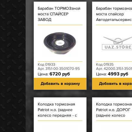
Барабан ТОРМОЗзной
Барабан тормозно
моста СПАЙСЕР
моста спайсер
ЗАВОД
Автодетальсервис
Код 01933
Код 01935
Арт. 3151-00-3501070-95
Арт. 42000.3151-350
6720 руб
4993 руб
Цена:
Цена:
Добавить в корзину
Добавить в корз
Колодка тормозная
Колодка тормозна
Patriot н.о. (заднее
Patriot н.о. ДОРОГ
колесо передняя - с
(заднее колесо
Длинной накладкой)
передняя - с Дли
голая
накладкой) с Рычс