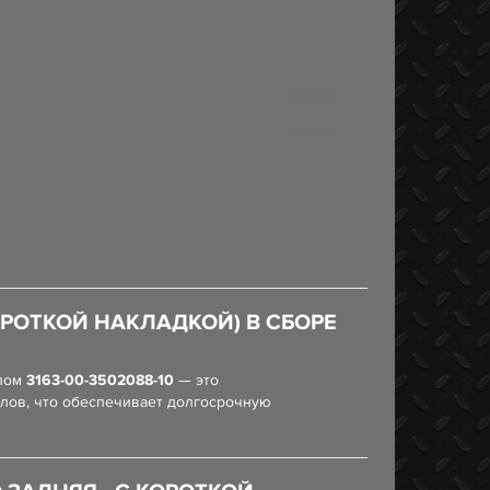
ОРОТКОЙ НАКЛАДКОЙ) В СБОРЕ
улом
3163-00-3502088-10
— это
алов, что обеспечивает долгосрочную