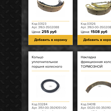
ЛЕВАЯ
Код 03123
Код 03126
Арт. 3163-3502088
Арт. 3163-00-350208
255 руб
1508 руб
Цена:
Цена:
Добавить в корзину
Добавить в корз
Кольцо
Накладка
уплотнительное
фрикционная кол
поршня колесного
ТОРМОЗНОЙ
цилиндра на 32
Код 03284
Код 04018
Арт. 3151-00-3501051-00
Арт. 0020-00-35011