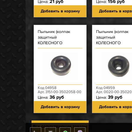
21 руб
156 руб
Цена:
Цена:
Добавить в корзину
Добавить в корз
Пыльник (колпак
Пыльник (колпак
защитный
защитный
КОЛЕСНОГО
КОЛЕСНОГО
цилиндра) на 25
цилиндра) на 32
Код 04958
Код 04959
Арт. 3151-00-3502058-00
Арт. 0020-00-350205
36 руб
39 руб
Цена:
Цена:
Добавить в корзину
Добавить в корз
Все сопутствующие товары