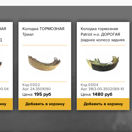
НАЯ
Колодка ТОРМОЗНАЯ
Колодка тормозная
Триал
Patriot н.о. ДОРОГАЯ
Д
(заднее колесо задняя
- с Короткой
накладкой) В СБОРЕ
ЛЕВАЯ
Код 03122
Код 03124
90-04
Арт. 24-3501090
Арт. 3163-00-3502089-10
195 руб
1480 руб
Цена:
Цена:
ину
Добавить в корзину
Добавить в корзину