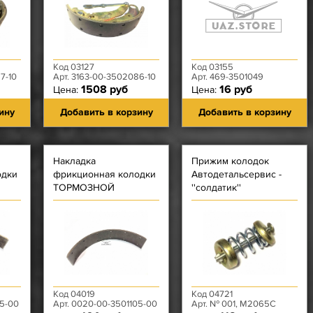
ПРАВАЯ
Код 03127
Код 03155
7-10
Арт. 3163-00-3502086-10
Арт. 469-3501049
1508 руб
16 руб
Цена:
Цена:
ину
Добавить в корзину
Добавить в корзину
Накладка
Прижим колодок
одки
фрикционная колодки
Автодетальсервис -
ТОРМОЗНОЙ
''солдатик''
СВЕРЛЕНАЯ
Код 04019
Код 04721
05-00
Арт. 0020-00-3501105-00
Арт. № 001, М2065С