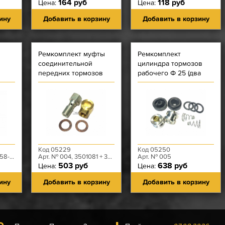
164 руб
118 руб
Цена:
Цена:
ину
Добавить в корзину
Добавить в корзину
Ремкомплект муфты
Ремкомплект
соединительной
цилиндра тормозов
передних тормозов
рабочего Ф 25 (два
поршня - на одно
колесо)
Автодетальсервис
Код 05229
Код 05250
8-00
Арт. № 004, 3501081 + 3501082 + 3506013
Арт. № 005
503 руб
638 руб
Цена:
Цена:
ину
Добавить в корзину
Добавить в корзину