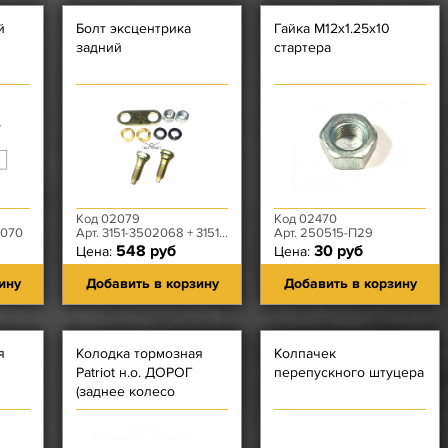
й
Болт эксцентрика
Гайка М12х1.25х10
задний
стартера
Код 02079
Код 02470
1070
Арт. 3151-3502068 + 3151-3502030 + 3151-3501028
Арт. 250515-П29
548 руб
30 руб
Цена:
Цена:
ину
Добавить в корзину
Добавить в корзину
я
Колодка тормозная
Колпачек
Patriot н.о. ДОРОГ
перепускного штуцера
(заднее колесо
нной
передняя - с Длинной
Тяг
накладкой) с РычсТяг