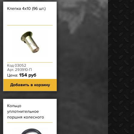
Клепка 4х10 (96 шт.)
Код 03052
Арт. 293910-П
154 руб
Цена:
Добавить в корзину
Кольцо
уплотнительное
поршня колесного
цилиндра на 28