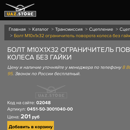
Главная
Каталог
Трансмиссия
Сцепление
Сце
Болт М10х1х32 ограничитель поворота колеса без гай
БОЛТ М10Х1Х32 ОГРАНИЧИТЕЛЬ ПО
КОЛЕСА БЕЗ ГАЙКИ
Цену и наличие уточняйте у менеджера по телефону
8 8
95
. Звонок по России бесплатный.
Код на сайте:
02048
Артикул:
0451-50-3001040-00
201
Цена:
руб
Добавить в корзину