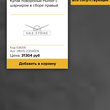
Все сопутствующие
Кулак повороный Hunter с
шарниром в сборе правый
Код 03659
Арт. 31605-2304006
Цена:
31304 руб
Добавить в корзину