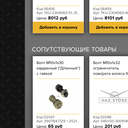
Код 06456
Код 06459
Арт. TKU-2304060-51, 3160-50-2304060-395
Арт. TKU-2304060-40, 3741-00-23040
8012 руб
8101 руб
Цена:
Цена:
Добавить в корзину
Добавить в корз
СОПУТСТВУЮЩИЕ ТОВАРЫ
Болт М10х1х30
Болт М10х1х32
карданный (''Длинный'')
ограничитель
с гайкой
поворота колеса 
гайки
Код 02047
Код 02048
Арт. 290784-П29 + 252156-П2 + 3151-20-2401059-10
Арт. 0451-50-300104
65 руб
201 руб
Цена:
Цена: