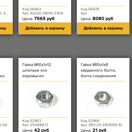
Код 06463
Код 06478
60-395
Арт. 42020.31605-2304060
Арт.
7565 руб
8080 руб
Цена:
Цена:
ину
Добавить в корзину
Добавить в корзину
Гайка М10х1х12
Гайка М10х1х8
шпильки оси
карданного болта,
без
коромысел
болта соединения
моста
Код 02463
Код 02464
0-00
Арт. 250688-П
Арт. 3151-20-2401059-10
42 руб
21 руб
Цена:
Цена: