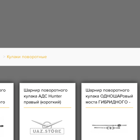
ы
Кулаки поворотные
ого
Шарнир поворотного
Шарнир поворотного
кулака АДС Hunter
кулака ОДНОШАРовый
го
правый (короткий)
моста ГИБРИДНОГО -
боре
(левый 31605 + правый
3741)