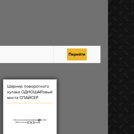
Перейти
Шарнир поворотного
кулака ОДНОШАРовый
моста СПАЙСЕР
HUNTER - (левый
31605 + правый 31605)