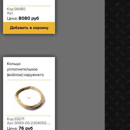
Код 06480
Арт.
8080 руб
Цена:
Добавить в корзину
Кольцо
уплотнительное
(войлок) наружнего
сальника поворотного
кулака
Код 03271
Арт. 0069-00-2304055-00
76 руб
Цена: