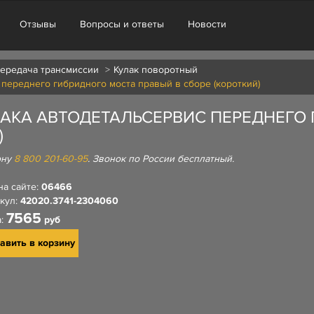
Отзывы
Вопросы и ответы
Новости
передача трансмиссии
Кулак поворотный
переднего гибридного моста правый в сборе (короткий)
АКА АВТОДЕТАЛЬСЕРВИС ПЕРЕДНЕГО
)
ону
8 800 201-60-95
. Звонок по России бесплатный.
на сайте:
06466
кул:
42020.3741-2304060
7565
а:
руб
авить в корзину