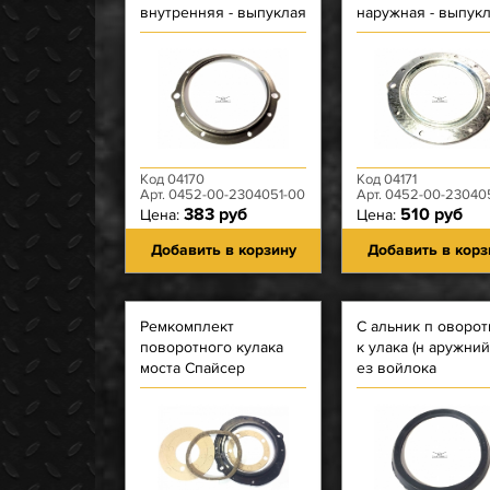
внутренняя - выпуклая
наружная - выпукл
без отбортовки
отбортовкой
Код 04170
Код 04171
Арт. 0452-00-2304051-00
Арт. 0452-00-2304056
383 руб
510 руб
Цена:
Цена:
Добавить в корзину
Добавить в корз
Ремкомплект
С альник п оворот
поворотного кулака
к улака (н аружний
моста Спайсер
ез войлока