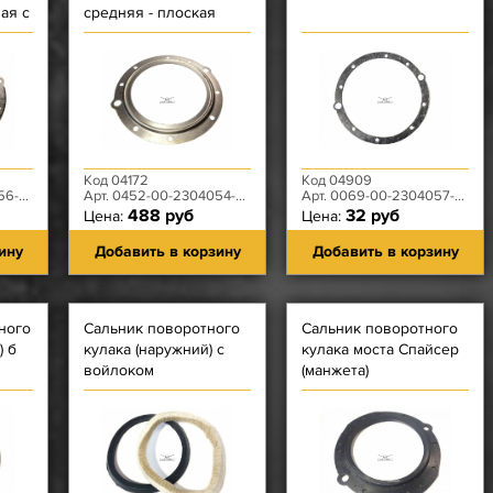
ая с
средняя - плоская
(кольцо-перегородка)
Код 04172
Код 04909
-02
Арт. 0452-00-2304054-00
Арт. 0069-00-2304057-00
488 руб
32 руб
Цена:
Цена:
ину
Добавить в корзину
Добавить в корзину
ного
Сальник поворотного
Сальник поворотного
) б
кулака (наружний) с
кулака моста Спайсер
войлоком
(манжета)