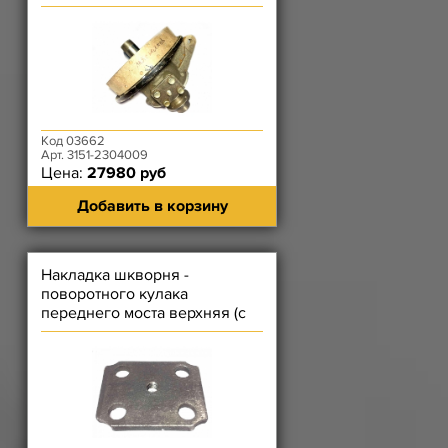
Код 03662
Арт. 3151-2304009
Цена:
27980 руб
Добавить в корзину
Накладка шкворня -
поворотного кулака
переднего моста верхняя (с
отверстием под пресс-
масленку)