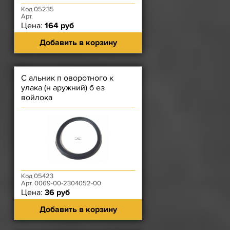
Код 05235
Арт.
Цена:
164 руб
Добавить в корзину
С альник п оворотного к
улака (н аружний) б ез
войлока
Код 05423
Арт. 0069-00-2304052-00
Цена:
36 руб
Добавить в корзину