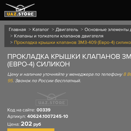
Главная
Каталог
Двигатель
Основные элементы 
Клапаны и толкатели клапанов двигателя
Прокладка крышки клапанов ЗМЗ-409 (Евро-4) силик
ПРОКЛАДКА КРЫШКИ КЛАПАНОВ ЗМ
(ЕВРО-4) СИЛИКОН
Цену и наличие уточняйте у менеджера по телефону
8 8
95
. Звонок по России бесплатный.
Код на сайте:
00339
Артикул:
40624.1007245-10
202
Цена:
руб