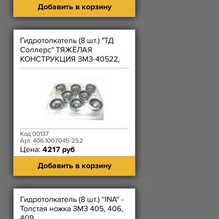
Добавить в корзину
Гидротолкатель (8 шт.) "ТД
Соллерс" ТЯЖЁЛАЯ
КОНСТРУКЦИЯ ЗМЗ-40522,
4062, 4063, 409, 40524,
40525, 40904 /KNG-1007045-
52/
Код 00137
Арт. 406.1007045-252
Цена:
4217 руб
Добавить в корзину
Гидротолкатель (8 шт.) ''INA'' -
Толстая ножка ЗМЗ 405, 406,
409