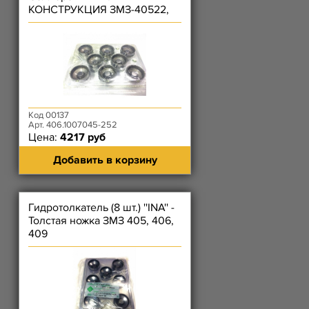
КОНСТРУКЦИЯ ЗМЗ-40522,
4062, 4063, 409, 40524,
40525, 40904 /KNG-1007045-
52/
Код 00137
Арт. 406.1007045-252
Цена:
4217 руб
Добавить в корзину
Гидротолкатель (8 шт.) ''INA'' -
Толстая ножка ЗМЗ 405, 406,
409