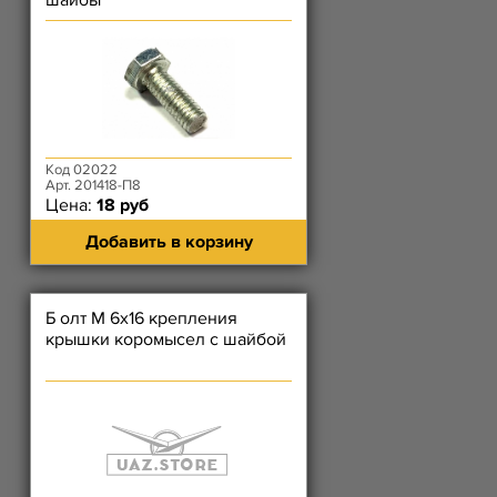
шайбы
Код 02022
Арт. 201418-П8
Цена:
18 руб
Добавить в корзину
Б олт М 6х16 крепления
крышки коромысел с шайбой