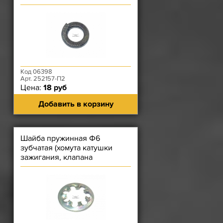
Код 06398
Арт. 252157-П2
Цена:
18 руб
Добавить в корзину
Шайба пружинная Ф6
зубчатая (хомута катушки
зажигания, клапана
карбюратора, коммутатора,
вибратора, кронштейна бачка
омывателя, облицовки
радиатора 452)