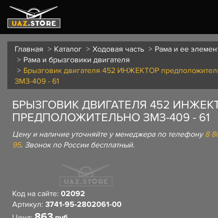
Главная
Каталог
Ходовая часть
Рама и ее элемен
Рама и брызговики двигателя
Брызговик двигателя 452 ИНЖЕКТОР предположител
ЗМЗ-409 - 61
БРЫЗГОВИК ДВИГАТЕЛЯ 452 ИНЖЕК
ПРЕДПОЛОЖИТЕЛЬНО ЗМЗ-409 - 61
Цену и наличие уточняйте у менеджера по телефону
8 8
95
. Звонок по России бесплатный.
Код на сайте:
02092
Артикул:
3741-95-2802061-00
863
Цена:
руб