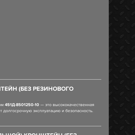
ТЕЙН (БЕЗ РЕЗИНОВОГО
лом
451Д-8501250-10
— это высококачественная
т долгосрочную эксплуатацию и безопасность.