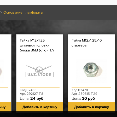
Основание платформы
Гайка М12х1,25
Гайка М12х1.25х10
шпильки головки
стартера
блока ЗМЗ (ключ 17)
Код 02466
Код 02470
Арт. 292127-П8
Арт. 250515-П29
24 руб
30 руб
Цена:
Цена:
ину
Добавить в корзину
Добавить в корзину