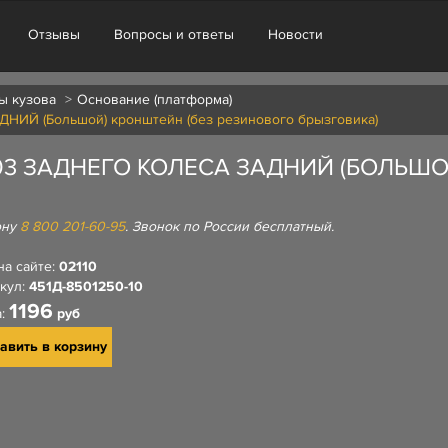
Отзывы
Вопросы и ответы
Новости
ы кузова
Основание (платформа)
ДНИЙ (Большой) кронштейн (без резинового брызговика)
3 ЗАДНЕГО КОЛЕСА ЗАДНИЙ (БОЛЬШО
ону
8 800 201-60-95
. Звонок по России бесплатный.
на сайте:
02110
кул:
451Д-8501250-10
1196
а:
руб
авить в корзину