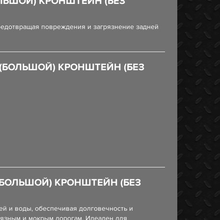
ЛЬШОЙ) КРОНШТЕЙН (БЕЗ
предотвращая повреждения и загрязнение задней
(БОЛЬШОЙ) КРОНШТЕЙН (БЕЗ
(БОЛЬШОЙ) КРОНШТЕЙН (БЕЗ
й и воды, обеспечивая долговечность и
рязным и мокрым дорогам. Идеален для