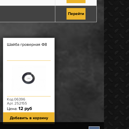
Перейти
Шайба гроверная Ф8
Код 06396
Арт. 252155
12 руб
Цена:
Добавить в корзину