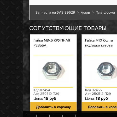
Запчасти на УАЗ 39629
Кузов
Платформа
СОПУТСТВУЮЩИЕ ТОВАРЫ
Гайка М8х6 КРУПНАЯ
Гайка М10 болта
РЕЗЬБА
подушки кузова
Код 02454
Код 02455
Арт. 250510-П29
Арт. 250512-П29
15 руб
18 руб
Цена:
Цена:
Добавить в корзину
Добавить в корз