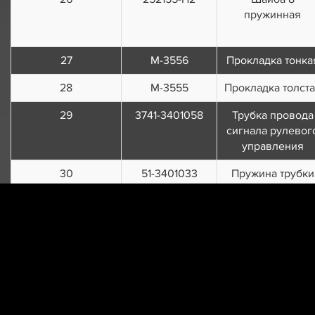
пружинная
27
М-3556
Прокладка тонка
28
М-3555
Прокладка толст
29
3741-3401058
Трубка провода
сигнала рулевог
управления
30
51-3401033
Пружина трубки
провода сигнал
31
51-3401034-Б
Шайба опорная
пружины
32
3741-3401036
Кольцо
уплотнительное
33
20-3401075
Подшипник