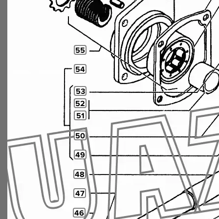
55
54
53
52
51
50
49
48
47
46