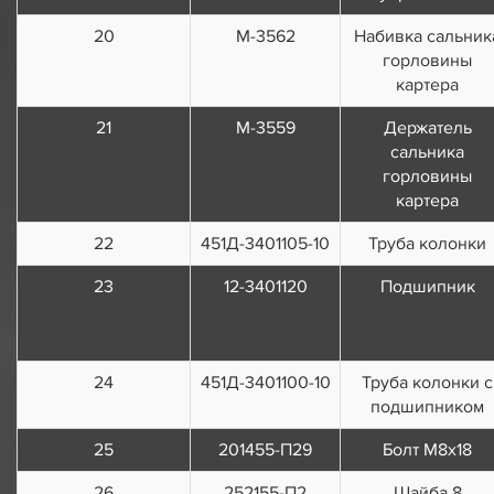
20
М-3562
Набивка сальник
горловины
картера
21
М-3559
Держатель
сальника
горловины
картера
22
451Д-3401105-10
Труба колонки
23
12-3401120
Подшипник
24
451Д-3401100-10
Труба колонки с
подшипником
25
201455-П29
Болт М8х18
26
252155-П2
Шайба 8