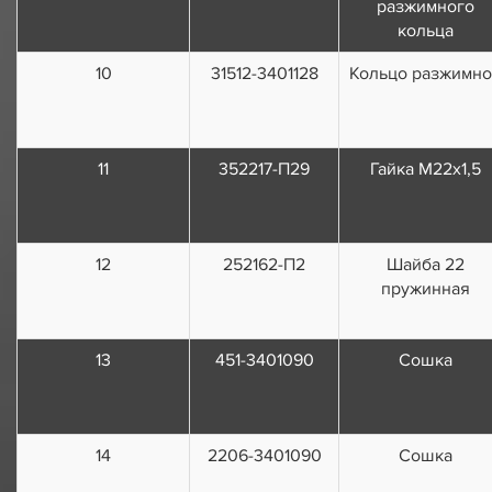
разжимного
кольца
10
31512-3401128
Кольцо разжимн
11
352217-П29
Гайка М22х1,5
12
252162-П2
Шайба 22
пружинная
13
451-3401090
Сошка
14
2206-3401090
Сошка