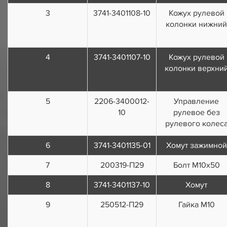
3
3741-3401108-10
Кожух рулевой
колонки нижний
4
3741-3401107-10
Кожух рулевой
колонки верхни
5
2206-3400012-
Управление
10
рулевое без
рулевого колес
6
3741-3401135-01
Хомут зажимной
7
200319-П29
Болт М10х50
8
3741-3401137-10
Хомут
9
250512-П29
Гайка М10