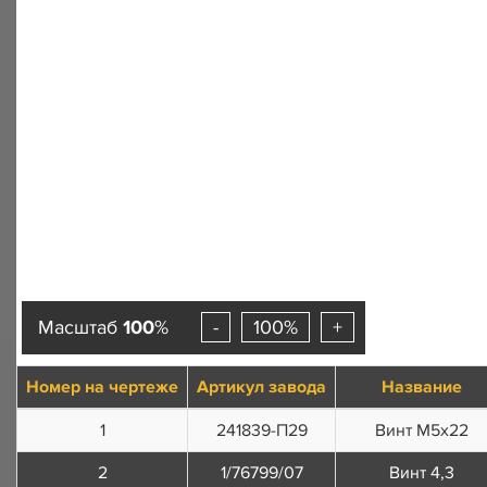
Масштаб
100
%
-
100%
+
Номер на чертеже
Артикул завода
Название
1
241839-П29
Винт М5х22
2
1/76799/07
Винт 4,3