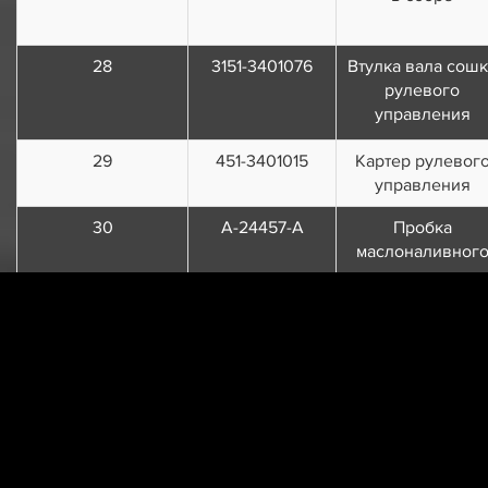
28
3151-3401076
Втулка вала сош
рулевого
управления
29
451-3401015
Картер рулевог
управления
30
А-24457-А
Пробка
маслоналивног
отверстия картер
К1/2"
31
М-3549
Сальник
горловины
картера рулевог
управления
32
М-3562
Набивка сальник
горловины