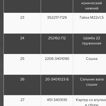
конический
нижний
23
352217-П29
Гайка М22х1,5
24
252162-П2
Шайба 22
пружинная
25
2206-3401090
Сошка
26
20-3401023-Б
Сальник вала
сошки
27
451-3401010
Картер со втулко
в сборе