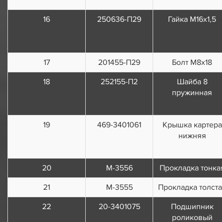
16
250636-П29
Гайка М16х1,5
17
201455-П29
Болт М8х18
18
252155-П2
Шайба 8
пружинная
19
469-3401061
Крышка картера
нижняя
20
М-3556
Прокладка тонка
21
M-3555
Прокладка толст
22
20-3401075
Подшипник
роликовый