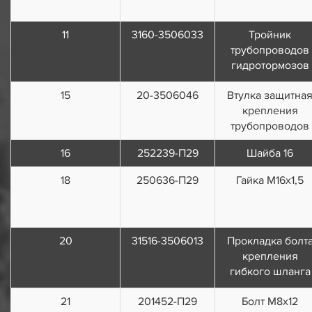
11
3160-3506033
Тройник
трубопроводов
гидротормозов
15
20-3506046
Втулка защитна
крепления
трубопроводов
16
252239-П29
Шайба 16
18
250636-П29
Гайка М16х1,5
20
31516-3506013
Прокладка болт
крепления
гибкого шланга
21
201452-П29
Болт М8х12