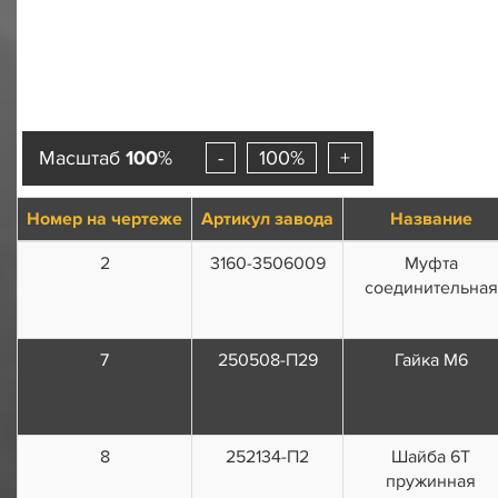
Масштаб
100
%
-
100%
+
Номер на чертеже
Артикул завода
Название
2
3160-3506009
Муфта
соединительная
7
250508-П29
Гайка М6
8
252134-П2
Шайба 6Т
пружинная