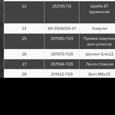
22
252135-П2
Шайба 8Т
пружинная
23
69-3506050-01
Хомутик
25
297580-П29
Пряжка хомутик
для шлангов
26
297575-П29
Шплинт 6,4х22
27
297594-П29
Лента стяжная
28
201422-П29
Болт М6х25
29
3160-3506085
Шланг гибкий
задних тормозо
30
3163-3506083
Трубка от
гидромодулятора