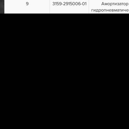
9
3159-2915006-01
Амортизатор
гидропневматиче
10
3159-2915006-
Амортизатор
02
гидропневматиче
11
3160-2905432-
Втулка наружн
01
шарнира
амортизатор
12
3160-2905420
Втулка внутрен
шарнира
амортизатор
г. Пенза, у