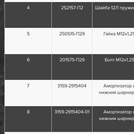
4
252157-П2
Шайба 12Л пружи
5
250515-П29
Гайка М12х1,2
6
201575-П29
Болт М12x1,2
7
3159-2915404
Амортизатор 
нижним шарни
8
3159-2915404-01
Амортизатор 
нижним шарни