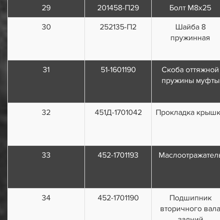
29
201458-П29
Болт М8х25
30
252135-П2
Шайба 8
пружинная
31
51-1601190
Скоба оттяжной
пружины муфты
32
451Д-1701042
Прокладка крыш
33
452-1701193
Маслоотражател
34
452-1701190
Подшипник
вторичного вал
задний