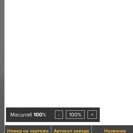
Масштаб
100
%
-
100%
+
Номер на чертеже
Артикул завода
Название