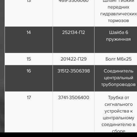
13
469-3506060
Шланг гибкий
передних
гидравлических
тормозов
14
252134-П2
Шайба 6
пружинная
15
201422-П29
Болт М6х25
16
31512-3506398
Соединитель
центральный
трубопроводов
17
3741-3506400
Трубка от
сигнального
устройства к
центральному
соединителю в
сборе