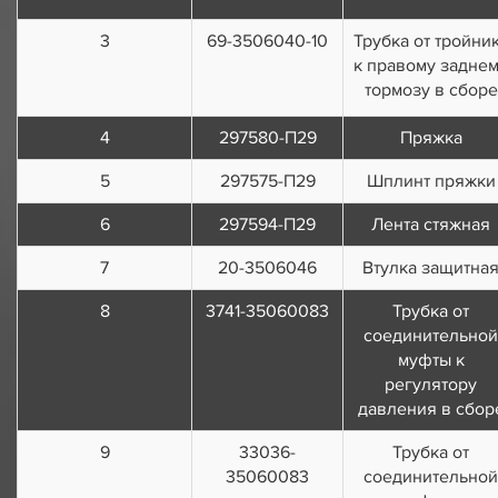
3
69-3506040-10
Трубка от тройни
к правому задне
тормозу в сборе
4
297580-П29
Пряжка
5
297575-П29
Шплинт пряжки
6
297594-П29
Лента стяжная
7
20-3506046
Втулка защитна
8
3741-35060083
Трубка от
соединительной
муфты к
регулятору
давления в сбор
9
33036-
Трубка от
35060083
соединительной