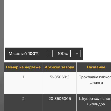
Масштаб
100
%
-
100%
+
Номер на чертеже
Артикул завода
Название
1
51-3506013
Прокладка гибко
шланга
2
20-3506005
Штуцер колесног
цилиндра