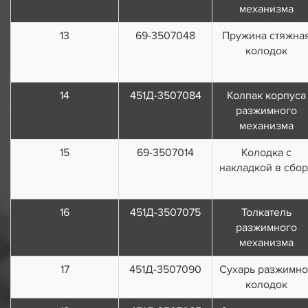
механизма
13
69-3507048
Пружина стяжна
колодок
14
451Д-3507084
Колпак корпуса
разжимного
механизма
15
69-3507014
Колодка с
накладкой в сбо
16
451Д-3507075
Толкатель
разжимного
механизма
17
451Д-3507090
Сухарь разжимно
колодок