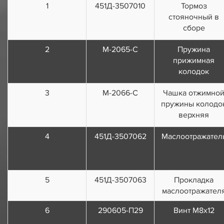
1
451Д-3507010
Тормоз
стояночный в
сборе
2
М-2065-С
Пружина
прижимная
колодок
3
М-2066-С
Чашка отжимно
пружины колодо
верхняя
4
451Д-3507062
Маслоотражател
5
451Д-3507063
Прокладка
маслоотражател
6
290605-П29
Винт М8х12