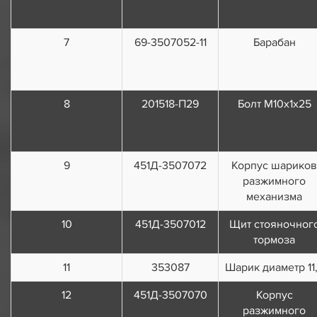
7
69-3507052-11
Барабан
8
201518-П29
Болт М10х1х25
9
451Д-3507072
Корпус шариков
разжимного
механизма
10
451Д-3507012
Щит стояночног
тормоза
11
353087
Шарик диаметр 11
12
451Д-3507070
Корпус
разжимного