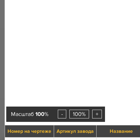
Масштаб
100
%
-
100%
+
Номер на чертеже
Артикул завода
Название