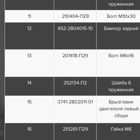
пружинная
11
210404-П29
Болт М10х30
12
452-2804015-10
Бампер задний
13
201418-П29
Болт М6х16
14
252134-П2
Шайба 6
пружинная
15
3741-2802011-01
Брызговик
двигателя левый
сборе
16
251261-П29
Гайка М6