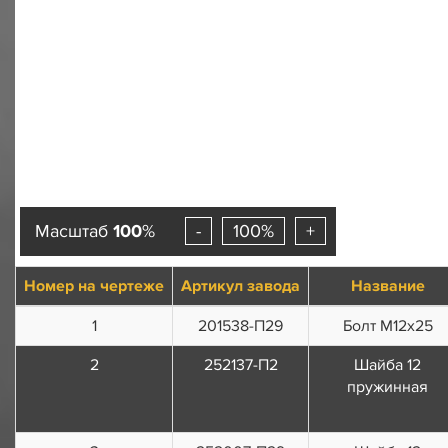
Масштаб
100
%
-
100%
+
Номер на чертеже
Артикул завода
Название
1
201538-П29
Болт М12х25
2
252137-П2
Шайба 12
пружинная