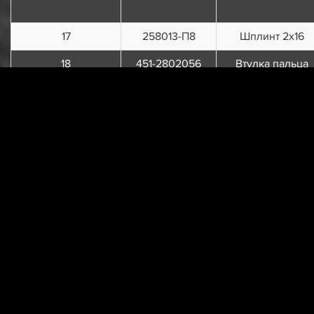
17
258013-П8
Шплинт 2х16
18
451-2802056
Втулка пальца
петли
19
260015-П29
Палец 6х28
20
451-2801093
Кронштейн
заводной рукоят
21
252135-П2
Шайба 8
пружинная
22
201454-П29
Болт М8х16
23
452-2802020
Брызговик
двигателя
передний