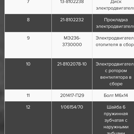
7
13-8102238
Диск
электродвигател
8
21-8102232
Прокладка
электродвигател
9
МЭ236-
Электродвигател
3730000
отопителя в сбор
10
21-8102078-10
Электродвигател
с ротором
вентилятора в
сборе
11
201417-П29
Болт М6х14
12
1/06154/70
Шайба 6
пружинная
зубчатая с
наружными
зубцами