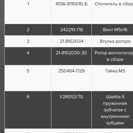
1
451А-8110010-Б
Отопитель в сбо
2
242210-П8
Винт М5х16
3
21-8102034
Втулка ротора
4
21-8102030-30
Ротор вентилято
в сборе
5
250464-П29
Гайка М5
6
1/26052/70
Шайба 5
пружинная
зубчатая с
внутренними
зубцами