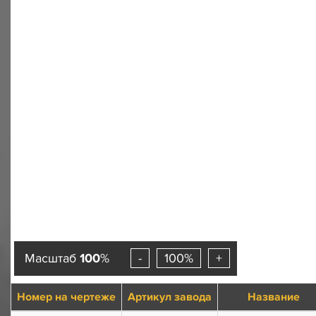
Масштаб
100
%
-
100%
+
Номер на чертеже
Артикул завода
Название