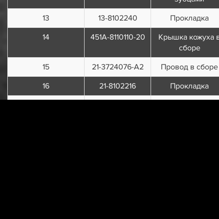
13
13-8102240
Прокладка
14
451А-8110110-20
Крышка кожуха 
сборе
15
21-3724076-А2
Провод в сборе
16
21-8102216
Прокладка
17
252154-П2
Шайба 6
пружинная
18
1/03766/01
Винт М6х14
19
451А-8110180-Б
Кожух
воздухозаборник
в сборе
20
451А-8110188-Б
Прокладка кожух
воздухозаборник