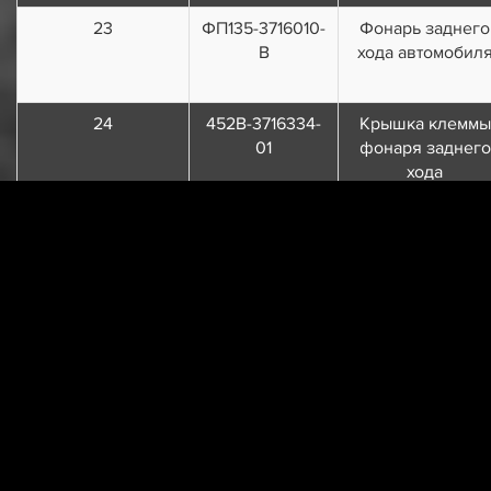
23
ФП135-3716010-
Фонарь заднего
В
хода автомобил
24
452В-3716334-
Крышка клеммы
01
фонаря заднего
хода
25
1/32762/01
Винт М6х16
26
252004-П29
Шайба 6
27
252234-П29
Шайба 6
пружинная
зубчатая
28
3741-3716336
Уплотнитель
фонаря заднего