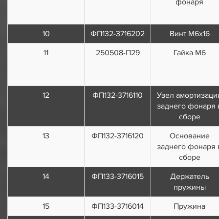
фонаря
10
ФП132-3716202
Винт М6х16
11
250508-П29
Гайка М6
12
ФП132-3716110
Узел амортизаци
заднего фонаря 
сборе
13
ФП132-3716120
Основание
заднего фонаря 
сборе
14
ФП133-3716015
Держатель
пружины
15
ФП133-3716014
Пружина