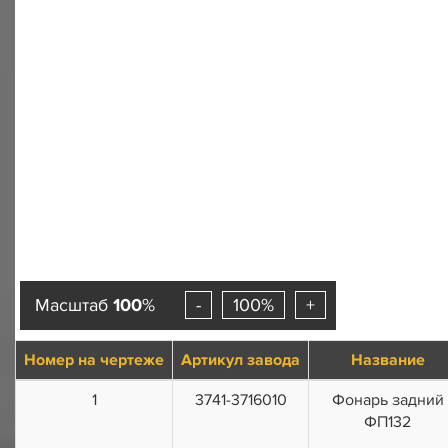
Масштаб
100
%
-
100%
+
Номер на чертеже
Артикул завода
Название
1
3741-3716010
Фонарь задний
ФП132