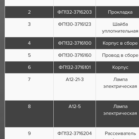
2
ФП132-3716203
Прокладка
3
ФП130-3716123
Шайба
уплотнительная
4
ФП132-3716100
Корпус в сборе
5
ФП130-3716160
Провод в сборе
6
ФП132-3716101
Корпус
7
А12-21-3
Лампа
электрическая
8
А12-5
Лампа
электрическая
9
ФП132-3716204
Рассеиватель