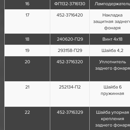
16
ФП132-3716130
Ламподержател
17
452-3716420
Накладка
защитная заднег
фонаря
18
240620-П29
Винт 4х18
19
293158-П29
Шайба 4,2
20
452-3716320
Уплотнитель
заднего фонаря
21
252134-П2
Шайба 6
пружинная
22
452-3716329
Шайба упорная
крепления
заднего фонаря