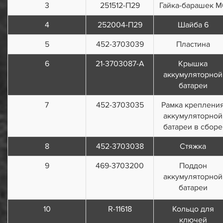
3
251512-П29
Гайка-барашек М
4
252004-П29
Шайба 6
5
452-3703039
Пластина
6
21-3703087-А
Крышка
аккумуляторной
батареи
7
452-3703035
Рамка креплени
аккумуляторной
батареи в сборе
8
452-3703038
Стяжка
9
469-3703200
Поддон
аккумуляторной
батареи
10
R-11618
Кольцо для
ключей