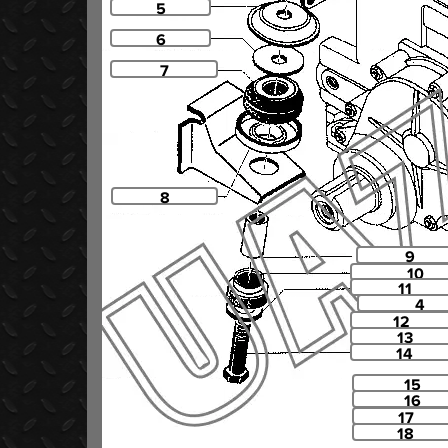
5
6
7
8
9
10
11
4
12
13
14
15
16
17
18