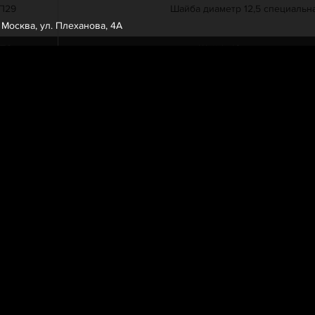
П29
Шайба диаметр 12,5 специальн
. Москва, ул. Плеханова, 4А
-П2
Шайба 10 пружинная
П29
Болт М10х30
П29
Болт М12х1,25х80
1094
Прокладка тяги
1095
Втулка тяги
П29
Шайба 10,5
П29
Гайка М10
-П2
Шайба 10 пружинная
П29
Болт М10х25