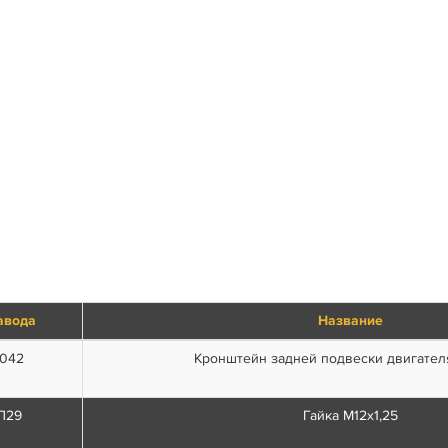
авода
Название
1042
Кронштейн задней подвески двигател
П29
Гайка М12х1,25