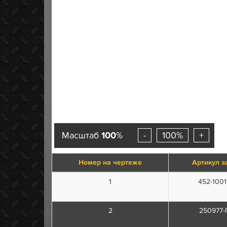
Масштаб
100
%
-
100%
+
Номер на чертеже
Артикул з
1
452-100
2
250977-