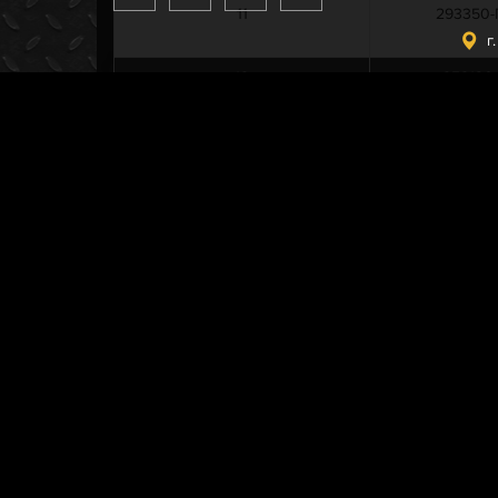
11
293350-
г
12
252136
13
201499-
14
205469-
15
452Г-100
16
452Г-100
17
352504-
18
250512-
19
252156
20
201497-