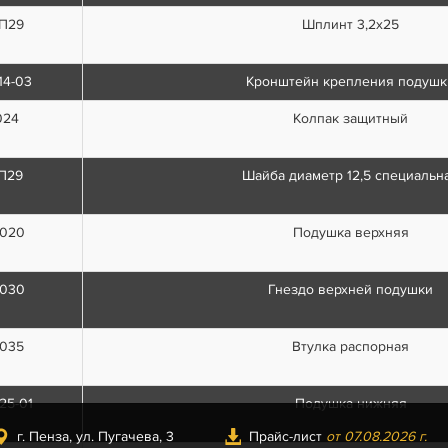
П29
Шплинт 3,2х25
14-03
Кронштейн крепления подушк
024
Колпак защитный
П29
Шайба диаметр 12,5 специальн
1020
Подушка верхняя
1030
Гнездо верхней подушки
1035
Втулка распорная
25-01
Подушка нижняя
г. Пенза, ул. Пугачева, 3
Прайс-лист
от 07.08.2026 г.