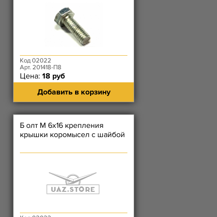
Код 02022
Арт. 201418-П8
Цена:
18 руб
Добавить в корзину
Б олт М 6х16 крепления
крышки коромысел с шайбой