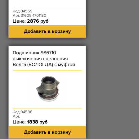
Код 04559
Арт. 31605-1701180
Цена:
2876 руб
Добавить в корзину
Подшипник 986710
выключения сцелпения
Волга (ВОЛОГДА) с муфтой
УАЗ для 5-ти ст. КПП под
вилку н.о.
Код 04588
Арт.
Цена:
1838 руб
Добавить в корзину