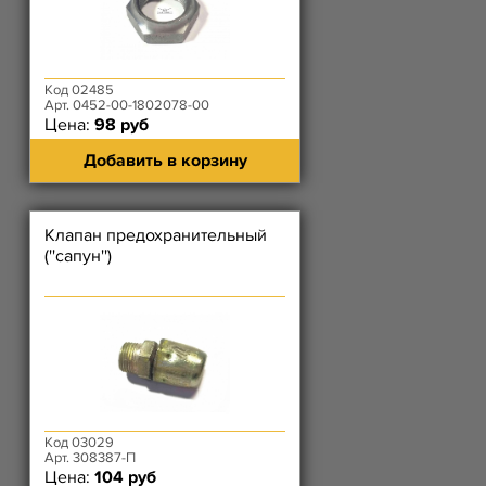
Код 02485
Арт. 0452-00-1802078-00
Цена:
98 руб
Добавить в корзину
Клапан предохранительный
(''сапун'')
Код 03029
Арт. 308387-П
Цена:
104 руб