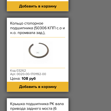
Добавить в корзину
Кольцо стопорное
подшипника (50306 КПП с.о и
н.о. промвала зад.),
(3056207К КПП н.о. втор вала
зад.)
Код 03262
Арт. 0020-00-1701192-00
Цена:
108 руб
Добавить в корзину
Крышка подшипника РК вала
привода заднего моста (6