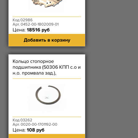
Код 02986
Арт. 0452-00-1802009-01
Цена:
18516 руб
Добавить в корзину
Кольцо стопорное
подшипника (50306 КПП с.о и
н.о. промвала зад.),
(3056207К КПП н.о. втор вала
зад.)
Код 03262
Арт. 0020-00-1701192-00
Цена:
108 руб