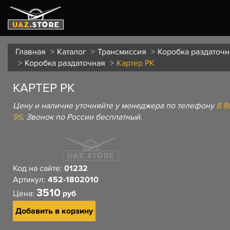
Главная
Каталог
Трансмиссия
Коробка раздаточн
Коробка раздаточная
Картер РК
КАРТЕР РК
Цену и наличие уточняйте у менеджера по телефону
8 8
95
. Звонок по России бесплатный.
Код на сайте:
01232
Артикул:
452-1802010
3510
Цена:
руб
Добавить в корзину