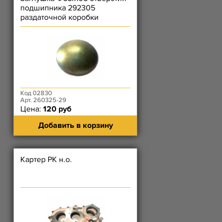
подшипника 292305
раздаточной коробки
Код 02830
Арт. 260325-29
Цена:
120 руб
Добавить в корзину
Картер РК н.о.