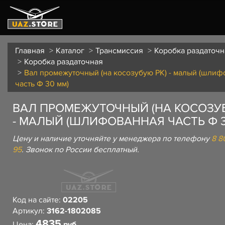
Главная
Каталог
Трансмиссия
Коробка раздаточн
Коробка раздаточная
Вал промежуточный (на косозубую РК) - малый (шлиф
часть Ф 30 мм)
ВАЛ ПРОМЕЖУТОЧНЫЙ (НА КОСОЗУБ
- МАЛЫЙ (ШЛИФОВАННАЯ ЧАСТЬ Ф 3
Цену и наличие уточняйте у менеджера по телефону
8 8
95
. Звонок по России бесплатный.
Код на сайте:
02205
Артикул:
3162-1802085
4835
Цена:
руб