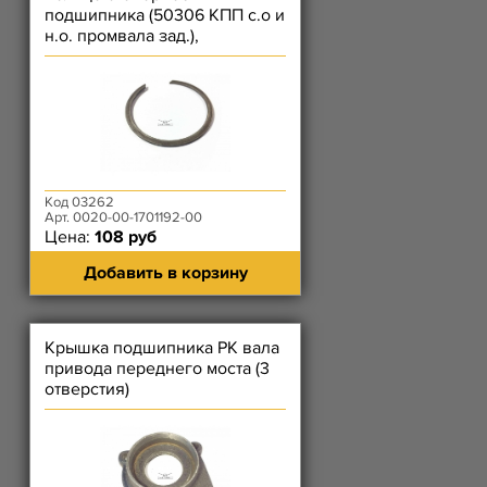
подшипника (50306 КПП с.о и
н.о. промвала зад.),
(3056207К КПП н.о. втор вала
зад.)
Код 03262
Арт. 0020-00-1701192-00
Цена:
108 руб
Добавить в корзину
Крышка подшипника РК вала
привода переднего моста (3
отверстия)