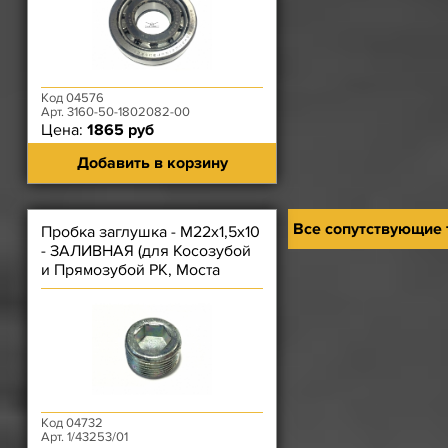
Код 04576
Арт. 3160-50-1802082-00
Цена:
1865 руб
Добавить в корзину
Все сопутствующие
Пробка заглушка - М22х1,5х10
- ЗАЛИВНАЯ (для Косозубой
и Прямозубой РК, Моста
Спайсер)
Код 04732
Арт. 1/43253/01