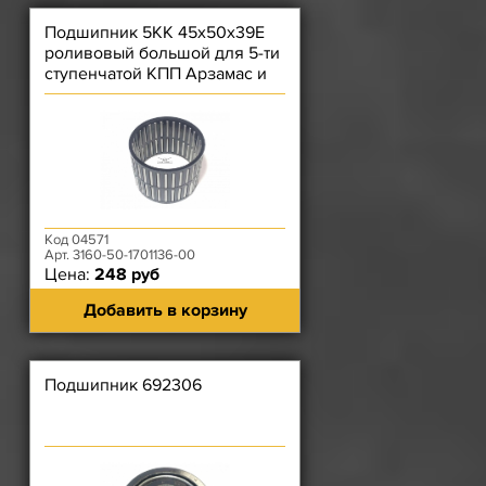
Подшипник 5КК 45х50х39Е
роливовый большой для 5-ти
ступенчатой КПП Арзамас и
косозубой РК
Код 04571
Арт. 3160-50-1701136-00
Цена:
248 руб
Добавить в корзину
Подшипник 692306