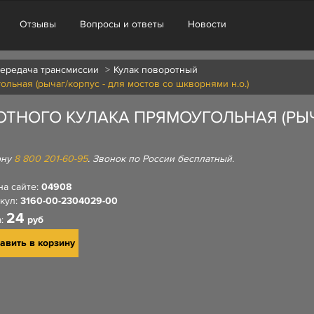
Отзывы
Вопросы и ответы
Новости
передача трансмиссии
Кулак поворотный
льная (рычаг/корпус - для мостов со шкворнями н.о.)
ТНОГО КУЛАКА ПРЯМОУГОЛЬНАЯ (РЫЧ
ону
8 800 201-60-95
. Звонок по России бесплатный.
на сайте:
04908
кул:
3160-00-2304029-00
24
а:
руб
авить в корзину