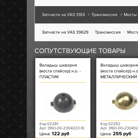
Запчасти на УАЗ 3163
Трансмиссия
Мосты
Запчасти на УАЗ 39629
Трансмиссия
Мост
СОПУТСТВУЮЩИЕ ТОВАРЫ
Вкладыш шкворня
Вкладыш шкворня
(моста спайсер) н.о. -
(моста спайсер) н.о.
ПЛАСТИК
МЕТАЛЛИЧЕСКИЙ
Код 02281
Код 02282
Арт. 3160-00-2304023-10
Арт. 3160-00-230402
122 руб
255 руб
Цена:
Цена: