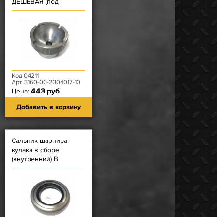
ДЕШЁВАЯ (под
вкладыш с ЧЕТЫРЬМЯ
усами)
Код 04211
Арт. 3160-00-2304017-10
443 руб
Цена:
Добавить в корзину
Сальник шарнира
кулака в сборе
(внутренний) В
ОБОЙМЕ