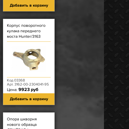
Добавить в корзину
Корпус поворотного
кулака переднего
моста Hunter/3163
левый (Нов.шкворни,
Диск.торм., Без Рычага
ПК)
Код 03368
Арт. 3162-00-2304041-95
9923 руб
Цена:
Добавить в корзину
Опора шкворня
нового образца