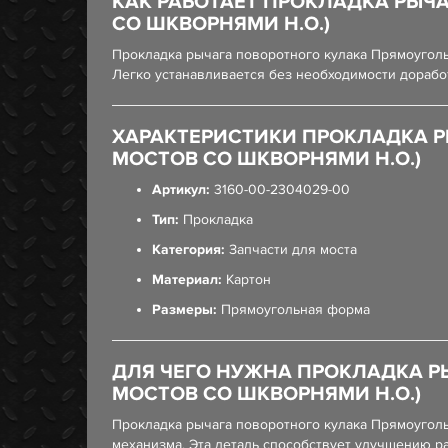
КАК РАБОТАЕТ ПРОКЛАДКА РЫЧА
СО ШКВОРНЯМИ Н.О.)
Прокладка рычага поворотного кулака Прямоуголь
Легко устанавливается без необходимости дорабо
ХАРАКТЕРИСТИКИ ПРОКЛАДКА Р
МОСТОВ СО ШКВОРНЯМИ Н.О.)
Артикул:
3160-00-2304029-00
Тип:
Прокладка
Категория:
Запчасти для моста
Материал:
Картон
Размеры:
Прямоугольная форма
ДЛЯ ЧЕГО НУЖНА ПРОКЛАДКА Р
МОСТОВ СО ШКВОРНЯМИ Н.О.)
Прокладка рычага поворотного кулака Прямоуголь
механизма. Эта деталь способствует улучшению р