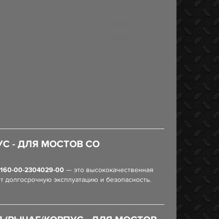
С - ДЛЯ МОСТОВ СО
160-00-2304029-00
— это высококачественная
т долгосрочную эксплуатацию и безопасность.