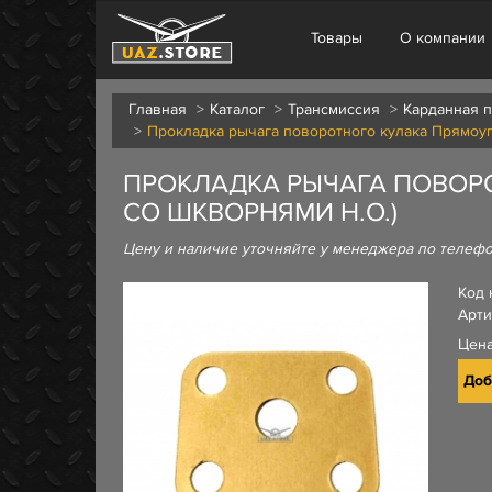
Товары
О компании
Главная
Каталог
Трансмиссия
Карданная 
Прокладка рычага поворотного кулака Прямоуго
ПРОКЛАДКА РЫЧАГА ПОВОРО
СО ШКВОРНЯМИ Н.О.)
Цену и наличие уточняйте у менеджера по телеф
Код 
Арти
Цен
Доб