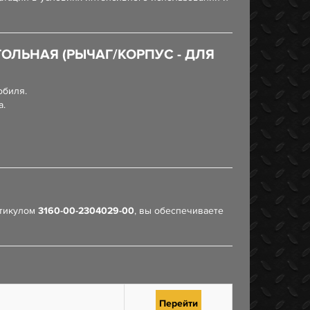
ЛЬНАЯ (РЫЧАГ/КОРПУС - ДЛЯ
обиля.
а.
тикулом
3160-00-2304029-00
, вы обеспечиваете
Перейти