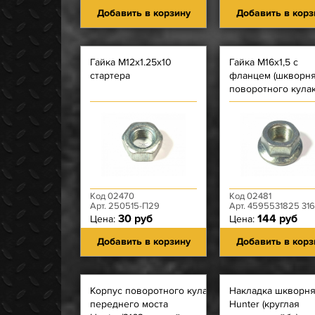
Добавить в корзину
Добавить в корз
Гайка М12х1.25х10
Гайка М16х1,5 с
стартера
фланцем (шкворн
поворотного кулак
под вкладыш)
Код 02470
Код 02481
Арт. 250515-П29
Арт. 4595531825 3160-00-23041
30 руб
144 руб
Цена:
Цена:
Добавить в корзину
Добавить в корз
Корпус поворотного кулака
Накладка шкворн
переднего моста
Hunter (круглая