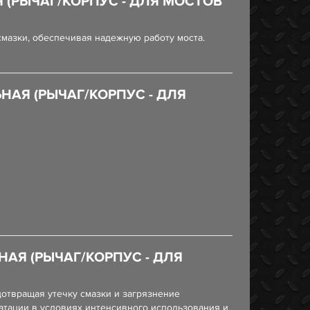
(РЫЧАГ/КОРПУС - ДЛЯ МОСТОВ
мазки, обеспечивая надежную работу моста.
АЯ (РЫЧАГ/КОРПУС - ДЛЯ
АЯ (РЫЧАГ/КОРПУС - ДЛЯ
отвращая утечку смазки и загрязнение
атации в условиях интенсивного использования и