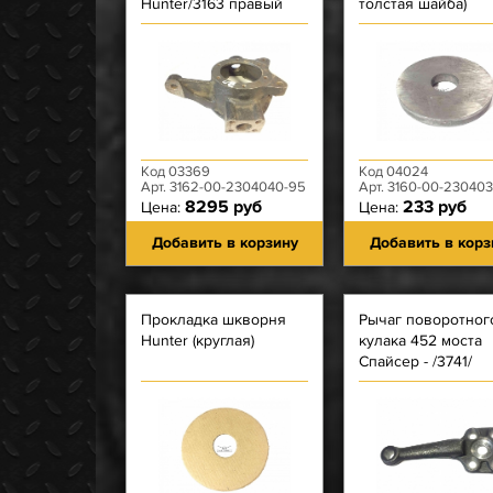
Hunter/3163 правый
толстая шайба)
(Нов.шкворни,Диск.тормоза,
ПодРычаг ПК)
Код 03369
Код 04024
Арт. 3162-00-2304040-95
Арт. 3160-00-23040
8295 руб
233 руб
Цена:
Цена:
Добавить в корзину
Добавить в корз
Прокладка шкворня
Рычаг поворотног
Hunter (круглая)
кулака 452 моста
Спайсер - /3741/