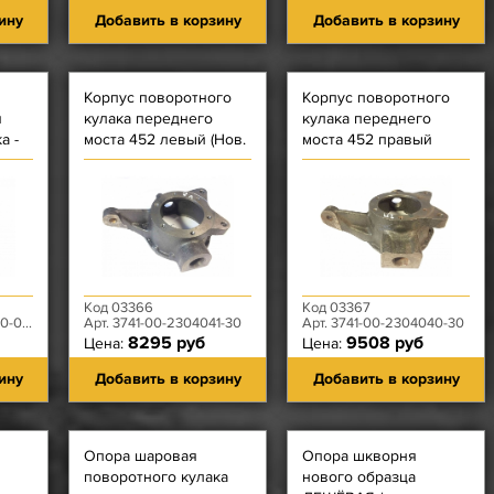
ину
Добавить в корзину
Добавить в корзину
Корпус поворотного
Корпус поворотного
я
кулака переднего
кулака переднего
а -
моста 452 левый (Нов.
моста 452 правый
Шкворни, Дисковые
(Нов. Шкворни,
Тормоза, Под Рычаг
Дисковые Тормоза,
ПК)
Без рычага ПК)
Код 03366
Код 03367
03-00
Арт. 3741-00-2304041-30
Арт. 3741-00-2304040-30
8295 руб
9508 руб
Цена:
Цена:
ину
Добавить в корзину
Добавить в корзину
я
Опора шаровая
Опора шкворня
поворотного кулака
нового образца