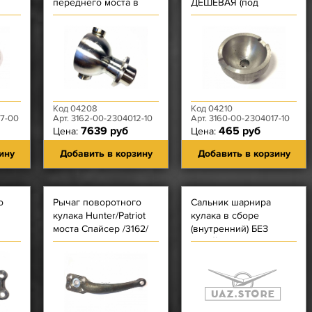
переднего моста в
ДЕШЁВАЯ (под
сборе 3160
вкладыш с ДВУМЯ
усами)
Код 04208
Код 04210
37-00
Арт. 3162-00-2304012-10
Арт. 3160-00-2304017-10
7639 руб
465 руб
Цена:
Цена:
ину
Добавить в корзину
Добавить в корзину
о
Рычаг поворотного
Сальник шарнира
кулака Hunter/Patriot
кулака в сборе
моста Спайсер /3162/
(внутренний) БЕЗ
ОБОЙМЫ - № 1 -
(32х50х10)