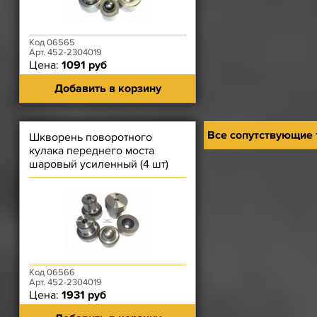
Код 06565
Арт. 452-2304019
Цена:
1091 руб
Добавить в корзину
Все сопутствующие
Шкворень поворотного
кулака переднего моста
шаровый усиленный (4 шт)
Код 06566
Арт. 452-2304019
Цена:
1931 руб