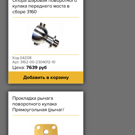
Опора шаровая поворотного
кулака переднего моста в
сборе 3160
Код 04208
Арт. 3162-00-2304012-10
Цена:
7639 руб
Добавить в корзину
Прокладка рычага
поворотного кулака
Прямоугольная (рычаг/
корпус - для мостов со
шкворнями н.о.)