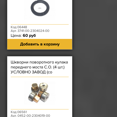
Код 06448
Арт. 3741-00-2304024-00
Цена:
60 руб
Добавить в корзину
Шкворни поворотного кулака
переднего моста С.О. (4 шт.)
УСЛОВНО ЗАВОД (со
втулками)
Код 06561
Арт. 0452-00-2304019-00