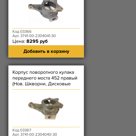
Код 03366
Арт. 3741-00-2304041-30
Цена:
8295 руб
Добавить в корзину
Корпус поворотного кулака
переднего моста 452 правый
(Нов. Шкворни, Дисковые
Тормоза, Без рычага ПК)
Код 03367
Арт. 3741-00-2304040-30