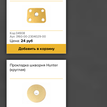
корпус - для мостов со
шкворнями н.о.)
Код 04908
Арт. 3160-00-2304029-00
Цена:
24 руб
Добавить в корзину
Прокладка шкворня Hunter
(круглая)