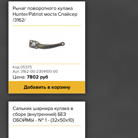
Рычаг поворотного кулака
Hunter/Patriot моста Спайсер
/3162/
Код 05375
Арт. 3162-00-2304100-00
Цена:
7802 руб
Добавить в корзину
Сальник шарнира кулака в
сборе (внутренний) БЕЗ
ОБОЙМЫ - № 1 - (32х50х10)