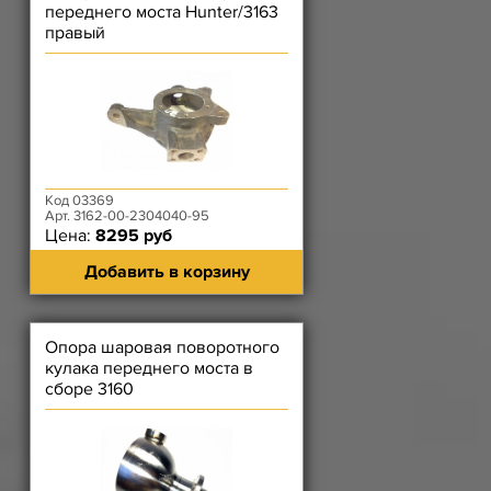
переднего моста Hunter/3163
правый
(Нов.шкворни,Диск.тормоза,
ПодРычаг ПК)
Код 03369
Арт. 3162-00-2304040-95
Цена:
8295 руб
Добавить в корзину
Опора шаровая поворотного
кулака переднего моста в
сборе 3160