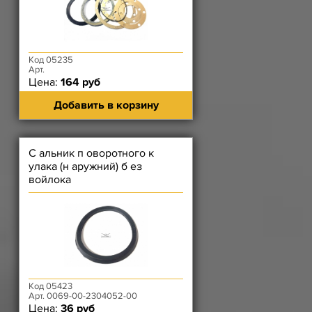
Код 05235
Арт.
Цена:
164 руб
Добавить в корзину
С альник п оворотного к
улака (н аружний) б ез
войлока
Код 05423
Арт. 0069-00-2304052-00
Цена:
36 руб