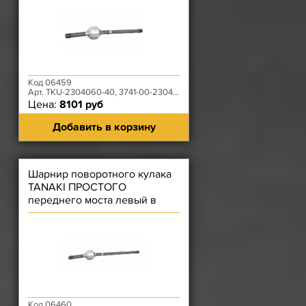
Код 06459
Арт. TKU-2304060-40, 3741-00-2304060-395
Цена:
8101 руб
Добавить в корзину
Шарнир поворотного кулака
TANAKI ПРОСТОГО
переднего моста левый в
сборе (длинный)
Код 06460