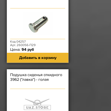
Код 04257
Арт. 260056-П29
Цена:
94 руб
Добавить в корзину
Подушка сиденья откидного
3962 (''лавка'') - голая