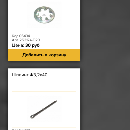
вибратора, кронштейна бачка
омывателя, облицовки
радиатора 452)
Код 06434
Арт. 252174-П29
Цена:
30 руб
Добавить в корзину
Шплинт Ф3,2х40