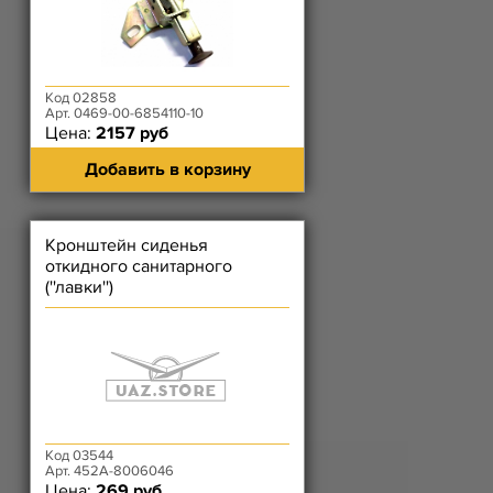
Код 02858
Арт. 0469-00-6854110-10
Цена:
2157 руб
Добавить в корзину
Кронштейн сиденья
откидного санитарного
(''лавки'')
Код 03544
Арт. 452А-8006046
Цена:
269 руб