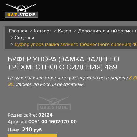
Главная
Каталог
Кузов
Дополнительный элемент
Сиденья
Буфер упора (замка заднего трёхместного сидения) 4
БУФЕР УПОРА (ЗАМКА ЗАДНЕГО
ТРЁХМЕСТНОГО СИДЕНИЯ) 469
Цену и наличие уточняйте у менеджера по телефону
8 8
95
. Звонок по России бесплатный.
Код на сайте:
02124
Артикул:
0051-00-1602070-00
210
Цена:
руб