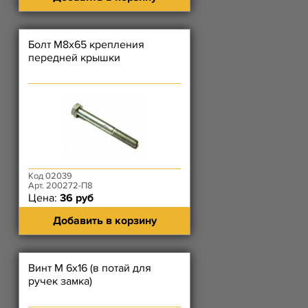
Болт М8х65 крепления
передней крышки
Код 02039
Арт. 200272-П8
Цена:
36 руб
Добавить в корзину
Винт М 6х16 (в потай для
ручек замка)