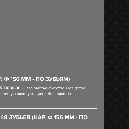
 Ф 156 ММ - ПО ЗУБЬЯМ)
3538030-00
— это высококачественная деталь,
срочную эксплуатацию и безопасность.
 ЗУБЬЕВ (НАР. Ф 156 ММ - ПО