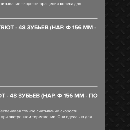
 считывание скорости вращения колеса для
 - 48 ЗУБЬЕВ (НАР. Ф 156 ММ -
 48 ЗУБЬЕВ (НАР. Ф 156 ММ - ПО
обеспечивая точное считывание скорости
 при экстренном торможении. Она идеальна для