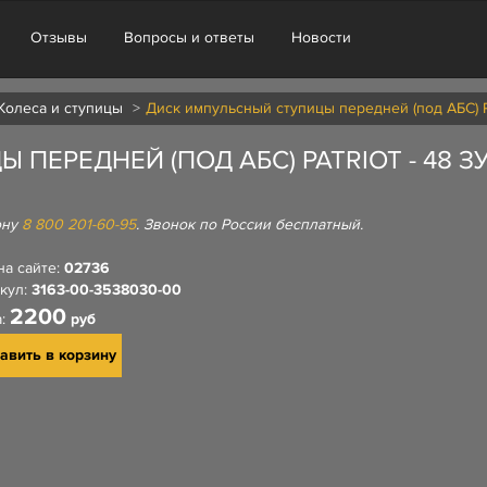
Отзывы
Вопросы и ответы
Новости
Колеса и ступицы
Диск импульсный ступицы передней (под АБС) Pat
ЕРЕДНЕЙ (ПОД АБС) PATRIOT - 48 ЗУБ
ону
8 800 201-60-95
. Звонок по России бесплатный.
на сайте:
02736
кул:
3163-00-3538030-00
2200
а:
руб
авить в корзину