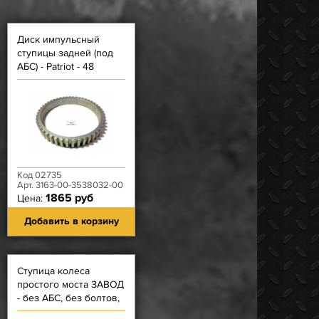
Диск импульсный
ступицы задней (под
АБС) - Patriot - 48
зубьев (Нар. Ф 105 мм -
по зубьям)
Код 02735
Арт. 3163-00-3538032-00
1865 руб
Цена:
Добавить в корзину
Ступица колеса
простого моста ЗАВОД
- без АБС, без болтов,
без подшипников, без