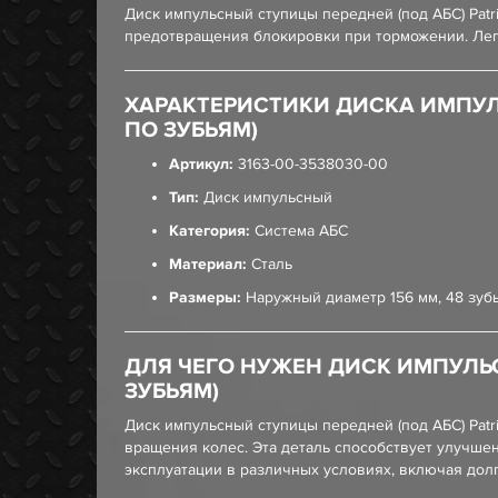
Диск импульсный ступицы передней (под АБС) Patr
предотвращения блокировки при торможении. Легк
ХАРАКТЕРИСТИКИ ДИСКА ИМПУЛЬС
ПО ЗУБЬЯМ)
Артикул:
3163-00-3538030-00
Тип:
Диск импульсный
Категория:
Система АБС
Материал:
Сталь
Размеры:
Наружный диаметр 156 мм, 48 зуб
ДЛЯ ЧЕГО НУЖЕН ДИСК ИМПУЛЬСНЫ
ЗУБЬЯМ)
Диск импульсный ступицы передней (под АБС) Pat
вращения колес. Эта деталь способствует улучше
эксплуатации в различных условиях, включая дол