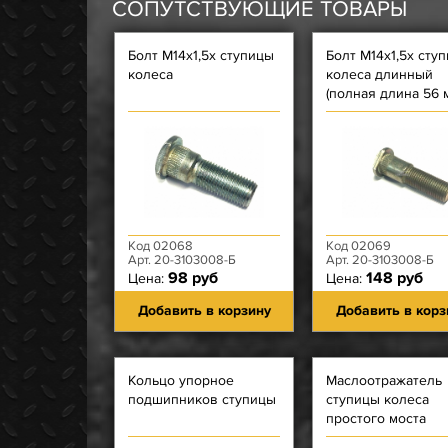
СОПУТСТВУЮЩИЕ ТОВАРЫ
Болт М14х1,5х ступицы
Болт М14х1,5х сту
колеса
колеса длинный
(полная длина 56 
Код 02068
Код 02069
Арт. 20-3103008-Б
Арт. 20-3103008-Б
98 руб
148 руб
Цена:
Цена:
Добавить в корзину
Добавить в корз
Кольцо упорное
Маслоотражатель
подшипников ступицы
ступицы колеса
простого моста