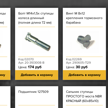
пицы
Болт М14х1,5х ступицы
Винт М 8х12
колеса длинный
крепления тормозного
мм)
(полная длина 72 мм)
барабана
Код 02070
Код 02269
Арт. 20-3103008-В
Арт. 290605-П29
174 руб
30 руб
Цена:
Цена:
ину
Добавить в корзину
Добавить в корзину
Подшипник 127509
Сальник ступицы
ПРОСТОГО моста NBR
КРАСНЫЙ (60х85х10)