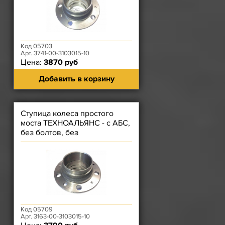
Код 05703
Арт. 3741-00-3103015-10
Цена:
3870 руб
Добавить в корзину
Ступица колеса простого
моста ТЕХНОАЛЬЯНС - с АБС,
без болтов, без
подшипников, без барабана
Код 05709
Арт. 3163-00-3103015-10