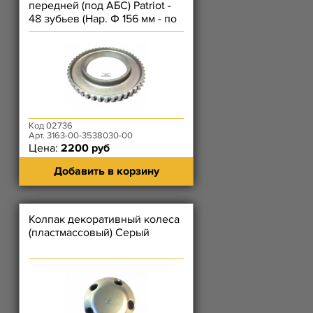
передней (под АБС) Patriot -
48 зубьев (Нар. Ф 156 мм - по
зубьям)
Код 02736
Арт. 3163-00-3538030-00
Цена:
2200 руб
Добавить в корзину
Колпак декоративный колеса
(пластмассовый) Серый