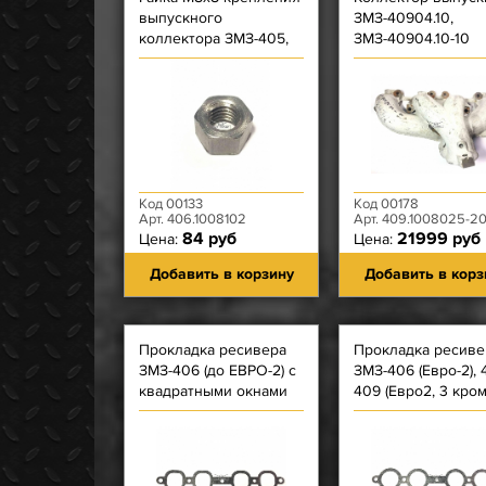
выпускного
ЗМЗ-40904.10,
коллектора ЗМЗ-405,
ЗМЗ-40904.10-10
406, 409, креп. вып
ЕВРО-3
коллектора); Гайка
ЗМЗ-514
Код 00133
Код 00178
Арт. 406.1008102
Арт. 409.1008025-2
84 руб
21999 руб
Цена:
Цена:
Добавить в корзину
Добавить в корз
Прокладка ресивера
Прокладка ресиве
ЗМЗ-406 (до ЕВРО-2) с
ЗМЗ-406 (Евро-2), 
квадратными окнами
409 (Евро2, 3 кро
ЗМЗ-4091) с кругл
окнами СЕРАЯ