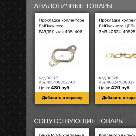
АНАЛОГИЧНЫЕ ТОВАРЫ
Прокладка коллектора
Прокладка коллек
ВЫПускного
ВЫПускного ЦЕЛь
РАЗДЕЛьная 405, 406,
ЗМЗ-40524, 40525
409 ЕВРО-2 ЗАВОД
40904 Фритекс
(металлическая)
Код 00327
Код 00328
Арт. 406.1008027-01
Арт. 40624.1008027
480 руб
420 руб
Цена:
Цена:
Добавить в корзину
Добавить в корз
СОПУТСТВУЮЩИЕ ТОВАРЫ
Гайка М8х8 крепления
Коллектор выпуск