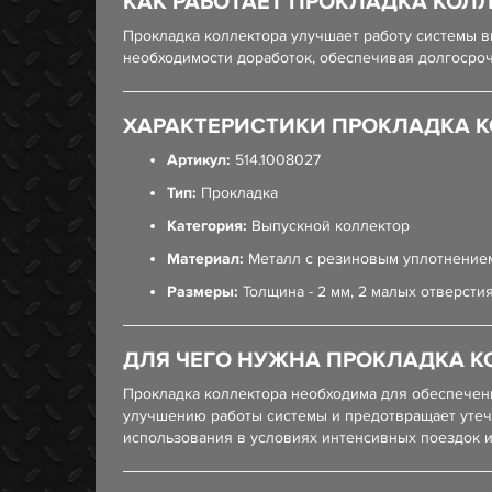
КАК РАБОТАЕТ ПРОКЛАДКА КОЛ
Прокладка коллектора улучшает работу системы в
необходимости доработок, обеспечивая долгосроч
ХАРАКТЕРИСТИКИ ПРОКЛАДКА 
Артикул:
514.1008027
Тип:
Прокладка
Категория:
Выпускной коллектор
Материал:
Металл с резиновым уплотнение
Размеры:
Толщина - 2 мм, 2 малых отверсти
ДЛЯ ЧЕГО НУЖНА ПРОКЛАДКА К
Прокладка коллектора необходима для обеспечен
улучшению работы системы и предотвращает утечк
использования в условиях интенсивных поездок и