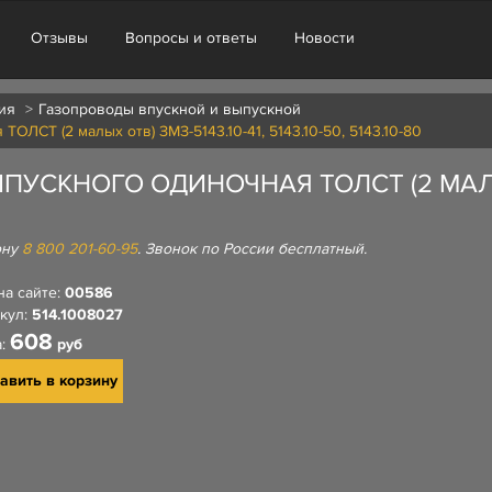
Отзывы
Вопросы и ответы
Новости
ия
Газопроводы впускной и выпускной
ЛСТ (2 малых отв) ЗМЗ-5143.10-41, 5143.10-50, 5143.10-80
УСКНОГО ОДИНОЧНАЯ ТОЛСТ (2 МАЛЫХ 
ону
8 800 201-60-95
. Звонок по России бесплатный.
на сайте:
00586
кул:
514.1008027
608
а:
руб
авить в корзину