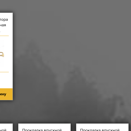
тора
ная
,
ину
ной
Прокладка впускной
Прокладка впускной