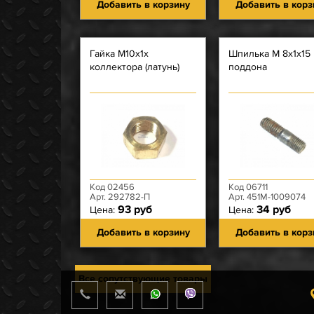
Добавить в корзину
Добавить в корз
Гайка М10х1х
Шпилька М 8х1х15
коллектора (латунь)
поддона
Код 02456
Код 06711
Арт. 292782-П
Арт. 451М-1009074
93 руб
34 руб
Цена:
Цена:
Добавить в корзину
Добавить в корз
Все сопутствующие товары