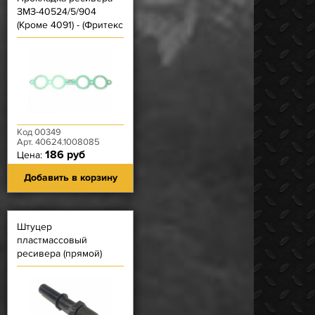
ЗМЗ-40524/5/904
(Кроме 4091) - (Фритекс
- зеленая) с круглыми
окнами (две пары)
Код 00349
Арт. 40624.1008085
186 руб
Цена:
Добавить в корзину
Штуцер
пластмассовый
ресивера (прямой)
ЗМЗ-40904, 40524,
40525