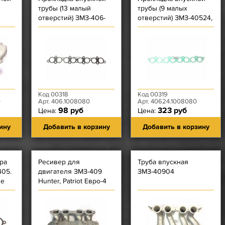
трубы (13 малый
трубы (9 малых
отверстий) ЗМЗ-406-
отверстий) ЗМЗ-40524,
409 Евро-2 (Серая)
40525, 40904
(Фритекс) зеленая
Код 00318
Код 00319
0
Арт. 406.1008080
Арт. 40624.1008080
98 руб
323 руб
Цена:
Цена:
ину
Добавить в корзину
Добавить в корзину
ра
Ресивер для
Труба впускная
405.
двигателя ЗМЗ-409
ЗМЗ-40904
ме
Hunter, Patriot Евро-4
ыми