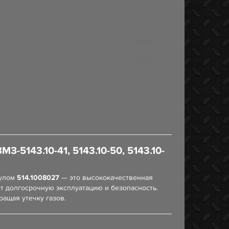
3.10-41, 5143.10-50, 5143.10-
кулом
514.1008027
— это высококачественная
т долгосрочную эксплуатацию и безопасность.
ащая утечку газов.