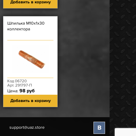
Добавить в корзину
Шпилька М10х1х30
коллектора
Код 06720
Арт. 291797-П
98 руб
Цена:
Добавить в корзину
В
support@uaz.store