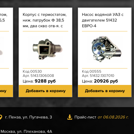
том,
Корпус с термостатом,
Насос водяной УАЗ с
5,5
ниж. патрубок Ф 38,5
двигателем 51432
мм, два скво отв-я. с
ЕВРО-4
БТС
резьбой, термост без
тарелки снизу)
Код 00530
Код 00555
Арт. 5143.1306008
Арт. 51432.1307010
9288 руб
20926 руб
Цена:
Цена:
ину
Добавить в корзину
Добавить в корзину
г. Пенза, ул. Пугачева, 3
Прайс-лист
от 06.08.2026 г.
. Москва, ул. Плеханова, 4А