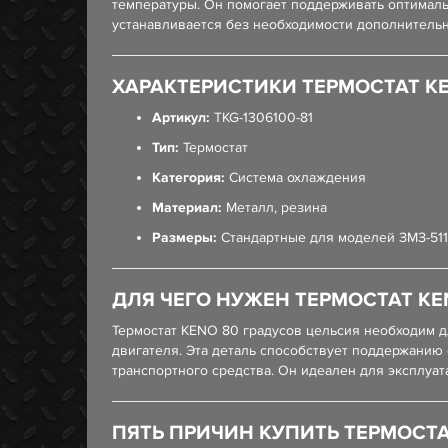
температуры. Он помогает поддерживать оптималь
устанавливается без необходимости дополнительн
ХАРАКТЕРИСТИКИ ТЕРМОСТАТ KENO 8
Артикул:
TKG-1306100-81
Тип:
Термостат
Категория:
Система охлаждения
Материал:
Металл, резина
Размеры:
Стандартные для моделей ЗМЗ-511.10
ДЛЯ ЧЕГО НУЖЕН ТЕРМОСТАТ KENO 8
Термостат KENO 80 градусов цельсия необходим 
двигателя. Эта деталь способствует поддержанию
транспортного средства. Он идеален для эксплуа
ПЯТЬ ПРИЧИН КУПИТЬ ТЕРМОСТАТ KE