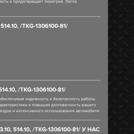
ость и предотвращает перегрев. Легко
4.10, /TKG-1306100-81/
.10, /TKG-1306100-81/
обеспечивая надежность и безопасность работы
характеристики и повышая долговечность вашего
оездок и интенсивного использования автомобиля.
, 514.10, /TKG-1306100-81/ У НАС