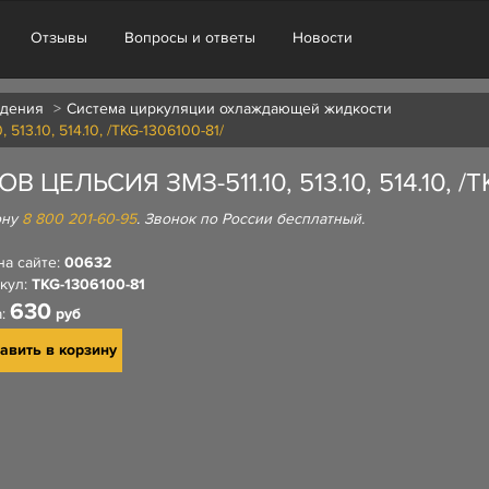
Отзывы
Вопросы и ответы
Новости
ждения
Система циркуляции охлаждающей жидкости
513.10, 514.10, /TKG-1306100-81/
ЕЛЬСИЯ ЗМЗ-511.10, 513.10, 514.10, /TK
ону
8 800 201-60-95
. Звонок по России бесплатный.
на сайте:
00632
кул:
TKG-1306100-81
630
а:
руб
авить в корзину