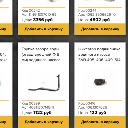
Код 00242
Код 00244
Арт. KNG-1307010-65
Арт. 4062.3906629-10
3356 руб
4802 руб
Цена:
Цена:
ину
Добавить в корзину
Добавить в корзину
Трубка забора воды
Фиксатор подшипника
04,
(отвод внешний Ф 8
водяного насоса
текс
мм) водяного насоса
ЗМЗ-405, 406, 409, 514
4052, 4062, 4063, 409
Код 00399
Код 00416
Арт. 4061.1307145-11
Арт. 406.1307026
1122 руб
122 руб
Цена:
Цена:
ину
Добавить в корзину
Добавить в корзину