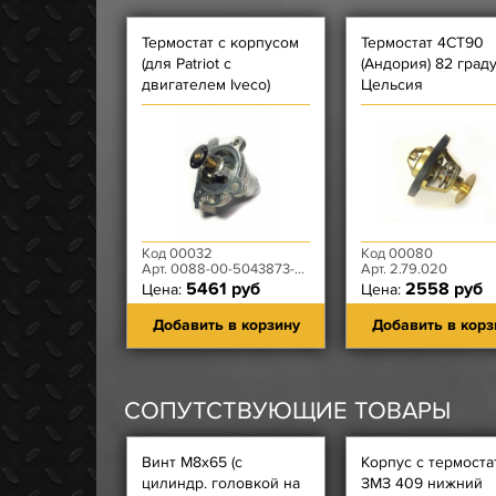
Термостат с корпусом
Термостат 4CT90
(для Patriot с
(Андория) 82 град
двигателем Iveco)
Цельсия
Код 00032
Код 00080
Арт. 0088-00-5043873-82, 504387382
Арт. 2.79.020
5461 руб
2558 руб
Цена:
Цена:
Добавить в корзину
Добавить в корз
СОПУТСТВУЮЩИЕ ТОВАРЫ
Винт М8х65 (с
Корпус с термоста
цилиндр. головкой на
ЗМЗ 409 нижний