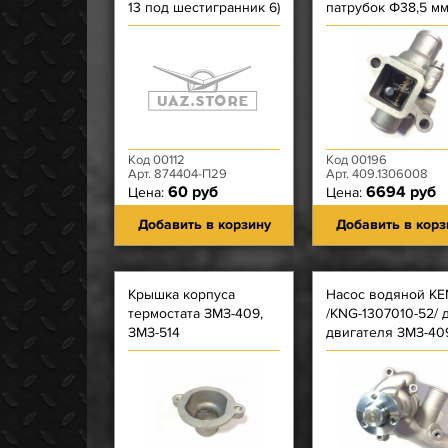
13 под шестигранник 6)
патрубок Ф38,5 мм
крышки цепи длинный,
два сквозных
корпуса термост. 409
отверстия с резьб
(без датчик
Код 00112
Код 00196
Арт. 874404-П29
Арт. 409.1306008
60 руб
6694 руб
Цена:
Цена:
Добавить в корзину
Добавить в корз
Крышка корпуса
Насос водяной K
термостата ЗМЗ-409,
/KNG-1307010-52/ 
ЗМЗ-514
двигателя ЗМЗ-40
Евро-2