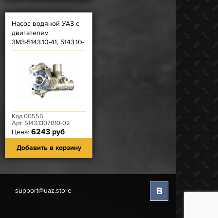
Насос водяной УАЗ с
двигателем
ЗМЗ-5143.10-41, 5143.10-
50, 5143.10-80
Код 00556
Арт. 5143.1307010-02
6243 руб
Цена:
Добавить в корзину
В
support@uaz.store