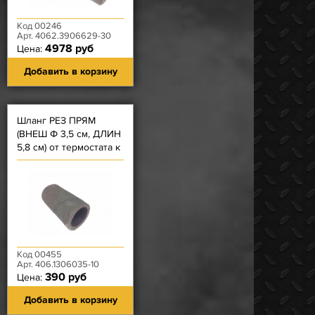
Код 00246
Арт. 4062.3906629-30
4978 руб
Цена:
Добавить в корзину
Шланг РЕЗ ПРЯМ
(ВНЕШ Ф 3,5 см, ДЛИН
5,8 см) от термостата к
насосу ЗМЗ-40524/525,
40904, 4091, 514)
Код 00455
Арт. 406.1306035-10
390 руб
Цена:
Добавить в корзину