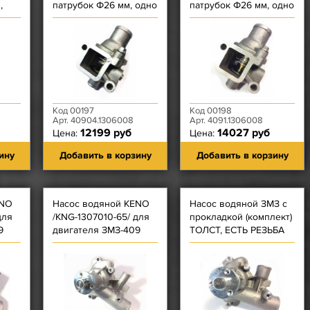
,
патрубок Ф26 мм, одно
патрубок Ф26 мм, одно
скв отверстие с
скв отвер-е с резьбой,
ой
резьбой, с пробкой
без пробки слева)
слева
Код 00197
Код 00198
Арт. 40904.1306008
Арт. 4091.1306008
12199 руб
14027 руб
Цена:
Цена:
ину
Добавить в корзину
Добавить в корзину
ENO
Насос водяной KENO
Насос водяной ЗМЗ с
для
/KNG-1307010-65/ для
прокладкой (комплект)
9
двигателя ЗМЗ-409
ТОЛСТ, ЕСТЬ РЕЗЬБА
Евро-3
409 с ГУРом