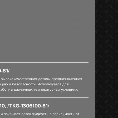
-81/
 высококачественная деталь, предназначенная
ацию и безопасность. Используется для
аботу в различных температурных условиях.
, /TKG-1306100-81/
и закрывая поток жидкости в зависимости от