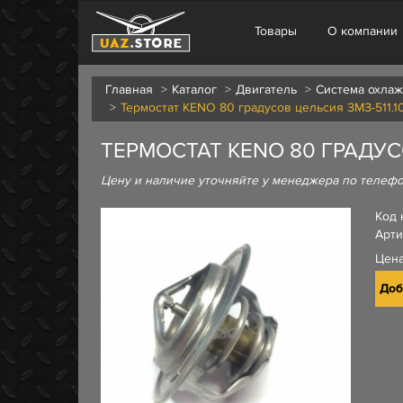
Товары
О компании
Главная
Каталог
Двигатель
Система охла
Термостат KENO 80 градусов цельсия ЗМЗ-511.10, 
ТЕРМОСТАТ KENO 80 ГРАДУСОВ Ц
Цену и наличие уточняйте у менеджера по телеф
Код 
Арти
Цен
Доб