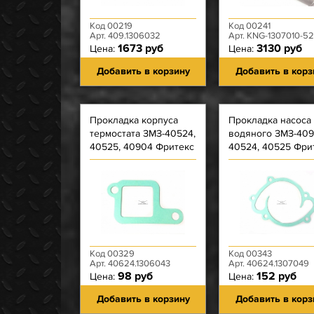
Код 00219
Код 00241
Арт. 409.1306032
Арт. KNG-1307010-52
1673 руб
3130 руб
Цена:
Цена:
Добавить в корзину
Добавить в корз
Прокладка корпуса
Прокладка насоса
термостата ЗМЗ-40524,
водяного ЗМЗ-409
40525, 40904 Фритекс
40524, 40525 Фри
(зелёная)/Рязань
(зелёная)/Рязань
(серая)
(серая)
Код 00329
Код 00343
Арт. 40624.1306043
Арт. 40624.1307049
98 руб
152 руб
Цена:
Цена:
Добавить в корзину
Добавить в корз