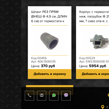
Шланг РЕЗ ПРЯМ
Корпус с термоста
(ВНЕШ Ф 4,9 см, ДЛИН
ниж. патрубок Ф 2
6 см) от термостата к
мм, ? скво отв-я. с
насосу ЗМЗ-4062,
резьбой, термост 
4063, 40522, 409,
ЗМЗ-51432
ЗМЗ-514
Код 00456
Код 00529
Арт. 406.1306035
Арт. 5143.1306008-10
370 руб
5954 руб
Цена:
Цена:
Добавить в корзину
Добавить в корз
Все сопутствующие товары
г