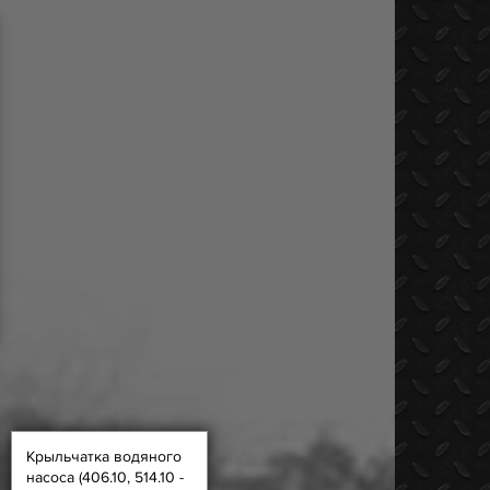
Крыльчатка водяного
насоса (406.10, 514.10 -