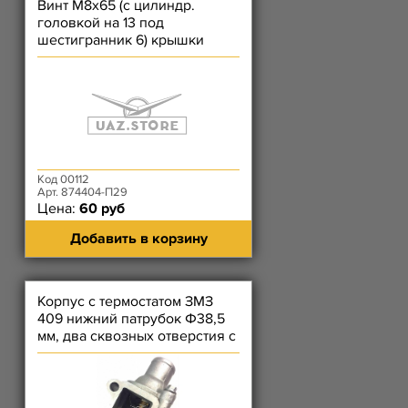
Винт М8х65 (с цилиндр.
головкой на 13 под
шестигранник 6) крышки
цепи длинный, корпуса
термост. 409
Код 00112
Арт. 874404-П29
Цена:
60 руб
Добавить в корзину
Корпус с термостатом ЗМЗ
409 нижний патрубок Ф38,5
мм, два сквозных отверстия с
резьбой (без датчик