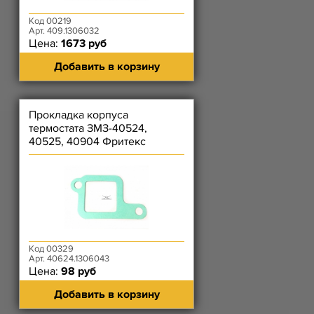
Код 00219
Арт. 409.1306032
Цена:
1673 руб
Добавить в корзину
Прокладка корпуса
термостата ЗМЗ-40524,
40525, 40904 Фритекс
(зелёная)/Рязань (серая)
Код 00329
Арт. 40624.1306043
Цена:
98 руб
Добавить в корзину