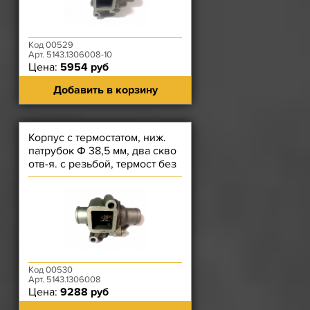
Код 00529
Арт. 5143.1306008-10
Цена:
5954 руб
Добавить в корзину
Корпус с термостатом, ниж.
патрубок Ф 38,5 мм, два скво
отв-я. с резьбой, термост без
тарелки снизу)
Код 00530
Арт. 5143.1306008
Цена:
9288 руб