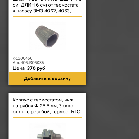
см, ДЛИН 6 см) от термостата
к насосу ЗМЗ-4062, 4063,
40522, 409, ЗМЗ-514
Код 00456
Арт. 406.1306035
Цена:
370 руб
Добавить в корзину
Корпус с термостатом, ниж.
патрубок Ф 25,5 мм, ? скво
отв-я. с резьбой, термост БТС
ЗМЗ-51432