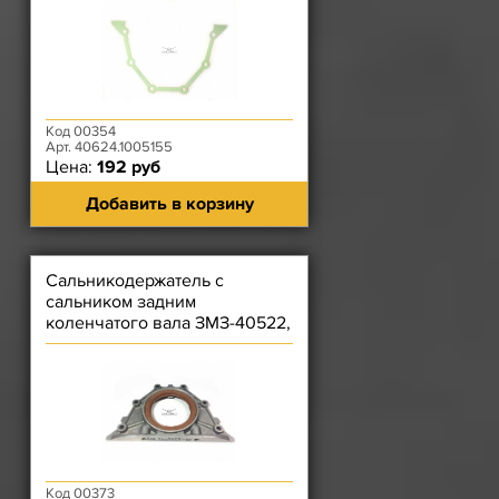
Код 00354
Арт. 40624.1005155
Цена:
192 руб
Добавить в корзину
Сальникодержатель с
сальником задним
коленчатого вала ЗМЗ-40522,
4062, 4063, 409, 40524,
40525, 4090
Код 00373