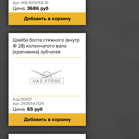
Арт. 406.1005158-10
Цена:
3686 руб
Добавить в корзину
Шайба болта стяжного (внутр
Ф 28) коленчатого вала
(храповика) зубчатая
ЗМЗ-405, 406, 409
Код 00437
Арт. 293554-П29
Цена:
65 руб
Добавить в корзину