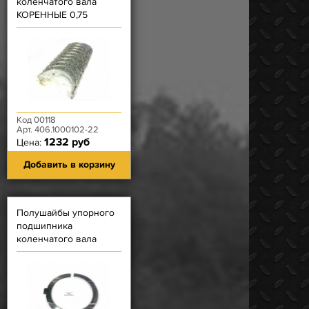
коленчатого вала
КОРЕННЫЕ 0,75
ЗМЗ-405, 406, 409, 514
Код 00118
Арт. 406.1000102-22
1232 руб
Цена:
Добавить в корзину
Полушайбы упорного
подшипника
коленчатого вала
(верхняя и нижняя)
НОРМАЛЬНАЯ