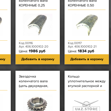
коленчатого вала
коленчатого вала
КОРЕННЫЕ 0,25
КОРЕННЫЕ 0,50
ЗМЗ-405, 406, 409, 514
ЗМЗ-405, 406, 409, 514
 514
Код 00116
Код 00117
Арт. 406.1000102-20
Арт. 406.1000102-21
1986 руб
1834 руб
Цена:
Цена:
ину
Добавить в корзину
Добавить в корзину
Звездочка
Кольцо
коленчатого вала
уплотнительное между
(цепь двухрядная,
втулкой распорной и
втулки Ф 6,35)
звездочкой коленвала
ЗМЗ-406, ЗМЗ-514
(Наружный Ф 44 мм)