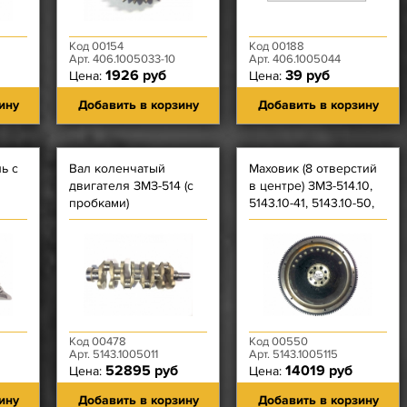
Код 00154
Код 00188
Арт. 406.1005033-10
Арт. 406.1005044
1926 руб
39 руб
Цена:
Цена:
ину
Добавить в корзину
Добавить в корзину
ь с
Вал коленчатый
Маховик (8 отверстий
двигателя ЗМЗ-514 (с
в центре) ЗМЗ-514.10,
пробками)
5143.10-41, 5143.10-50,
5143.10-80, УАЗ; Газель
с 2006 го
Код 00478
Код 00550
Арт. 5143.1005011
Арт. 5143.1005115
52895 руб
14019 руб
Цена:
Цена:
ину
Добавить в корзину
Добавить в корзину