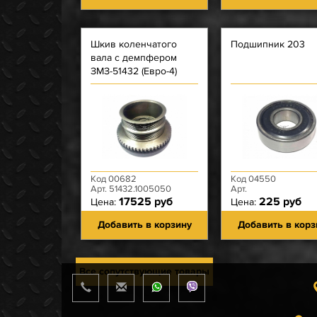
Шкив коленчатого
Подшипник 203
вала с демпфером
ЗМЗ-51432 (Евро-4)
Код 00682
Код 04550
Арт. 51432.1005050
Арт.
17525 руб
225 руб
Цена:
Цена:
Добавить в корзину
Добавить в корз
Все сопутствующие товары