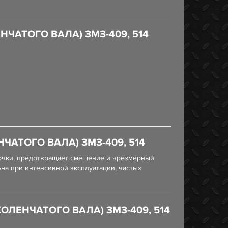
АТОГО ВАЛА) ЗМЗ-409, 514
АТОГО ВАЛА) ЗМЗ-409, 514
дочки, предотвращает смещение и чрезмерный
ьна при интенсивной эксплуатации, частых
ЛЕНЧАТОГО ВАЛА) ЗМЗ-409, 514