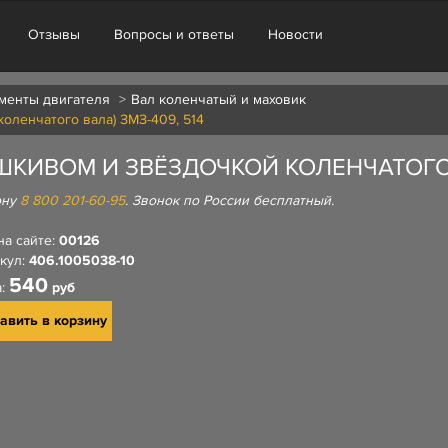
Отзывы
Вопросы и ответы
Новости
менты двигателя
Вал коленчатый и маховик
оленчатого вала) ЗМЗ-409, 514
КИВОМ И ЗВЁЗДОЧКОЙ КОЛЕНЧАТОГО В
ону
8 800 201-60-95
. Звонок по России бесплатный.
на сайте:
00126
кул:
406.1005038-10
540
а:
руб
авить в корзину