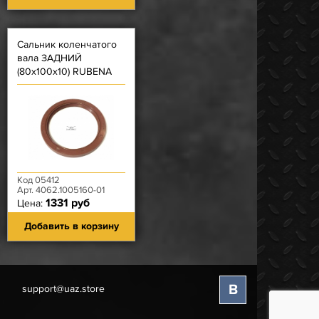
Сальник коленчатого
вала ЗАДНИЙ
(80х100х10) RUBENA
FKM GPDLV
Код 05412
Арт. 4062.1005160-01
1331 руб
Цена:
Добавить в корзину
В
support@uaz.store