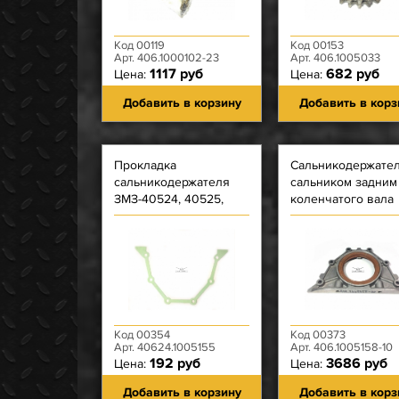
Код 00119
Код 00153
Арт. 406.1000102-23
Арт. 406.1005033
1117 руб
682 руб
Цена:
Цена:
Добавить в корзину
Добавить в корз
Прокладка
Сальникодержател
сальникодержателя
сальником задним
ЗМЗ-40524, 40525,
коленчатого вала
40904 (Фритекс)
ЗМЗ-40522, 4062,
зелёная
4063, 409, 40524,
40525, 4090
Код 00354
Код 00373
Арт. 40624.1005155
Арт. 406.1005158-10
192 руб
3686 руб
Цена:
Цена:
Добавить в корзину
Добавить в корз