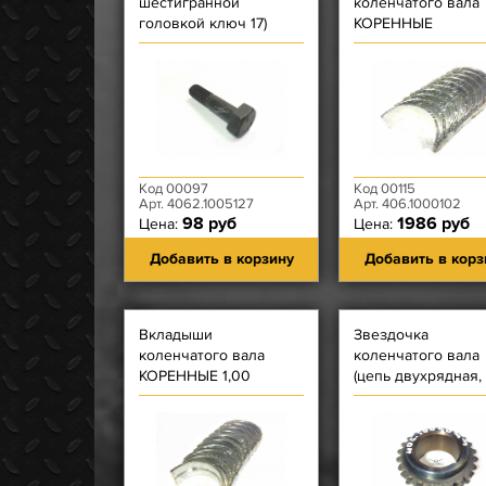
шестигранной
коленчатого вала
головкой ключ 17)
КОРЕННЫЕ
самоблокирующийся
НОРМАЛЬНЫЕ
крепления маховика
ЗМЗ-405, 406, 409,
ЗМЗ-40522,
Код 00097
Код 00115
Арт. 4062.1005127
Арт. 406.1000102
98 руб
1986 руб
Цена:
Цена:
Добавить в корзину
Добавить в корз
Вкладыши
Звездочка
коленчатого вала
коленчатого вала
КОРЕННЫЕ 1,00
(цепь двухрядная,
ЗМЗ-405, 406, 409, 514
втулки Ф 5,05)
ЗМЗ-406, ЗМЗ-514