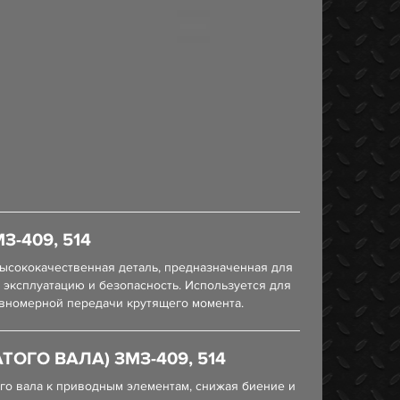
-409, 514
ысококачественная деталь, предназначенная для
 эксплуатацию и безопасность. Используется для
авномерной передачи крутящего момента.
ГО ВАЛА) ЗМЗ-409, 514
ого вала к приводным элементам, снижая биение и