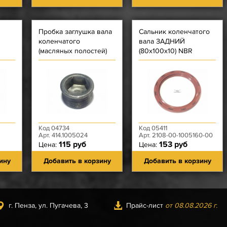
Пробка заглушка вала
Сальник коленчатого
коленчатого
вала ЗАДНИЙ
(масляных полостей)
(80х100х10) NBR
Код 04734
Код 05411
Арт. 414.1005024
Арт. 2108-00-1005160-00
115 руб
153 руб
Цена:
Цена:
ину
Добавить в корзину
Добавить в корзину
г. Пенза, ул. Пугачева, 3
Прайс-лист
от 08.08.2026 г.