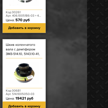
Код 00261
Арт. 406.1005186-03 + 406.1005187-02
570 руб
Цена:
Добавить в корзину
Шкив коленчатого
вала с демпфером
ЗМЗ-514.10, 5143.10-41,
5143.10-50, 5143.10-80
Код 00681
Арт. 514.1005050-03
19421 руб
Цена:
Добавить в корзину