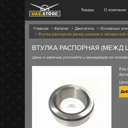
Товары
О компании
Главная
Каталог
Двигатель
Основные эле
Втулка распорная (межд шкивом и звёздочкой к
ВТУЛКА РАСПОРНАЯ (МЕЖД Ш
Цену и наличие уточняйте у менеджера по телеф
Код 
Арти
Цен
Доб