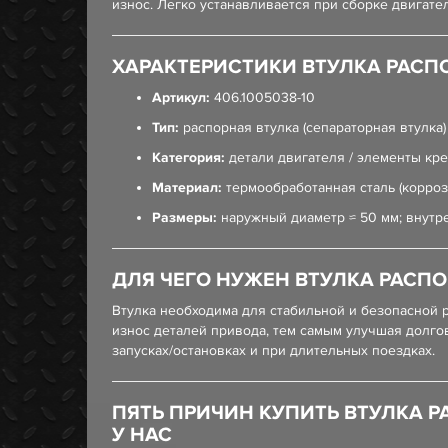
износ. Легко устанавливается при сборке двигате
ХАРАКТЕРИСТИКИ ВТУЛКА РАСПО
Артикул:
406.1005038-10
Тип:
распорная втулка (сепараторная втулка)
Категория:
детали двигателя / элементы кр
Материал:
термообработанная сталь (корроз
Размеры:
наружный диаметр ≈ 50 мм; внутре
ДЛЯ ЧЕГО НУЖЕН ВТУЛКА РАСПО
Втулка необходима для стабильной и безопасной 
износ деталей привода, тем самым улучшая долгов
запусках/остановках и при длительных поездках.
ПЯТЬ ПРИЧИН КУПИТЬ ВТУЛКА Р
У НАС