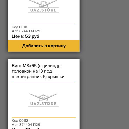
Код 00111
Арт. 874403-П29
Цена:
53 руб
Добавить в корзину
Винт М8х65 (с цилиндр.
головкой на 13 под
шестигранник 6) крышки
цепи длинный, корпуса
термост. 409
Код 00112
Арт. 874404-П29