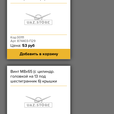
цепи средний, дросселя
Код 00111
Арт. 874403-П29
Цена:
53 руб
Добавить в корзину
Винт М8х65 (с цилиндр.
головкой на 13 под
шестигранник 6) крышки
цепи длинный, корпуса
термост. 409