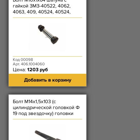
Болт М10х1х64 шатуна с
гайкой ЗМЗ-40522, 4062,
4063, 409, 40524, 40524,
40904
Код 00098
Арт. 406.1004060
Цена:
1203 руб
Добавить в корзину
Болт М14х1,5х103 (с
цилиндрической головкой Ф
19 под звездочку) головки
цилиндров ЗМЗ-4062, 4063,
40