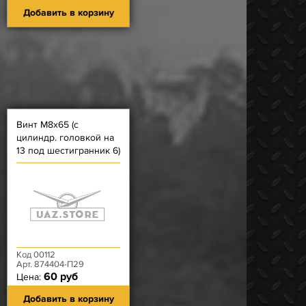
Добавить в корзину
Винт М8х65 (с
цилиндр. головкой на
13 под шестигранник 6)
крышки цепи длинный,
корпуса термост. 409
Код 00112
Арт. 874404-П29
60 руб
Цена:
Добавить в корзину