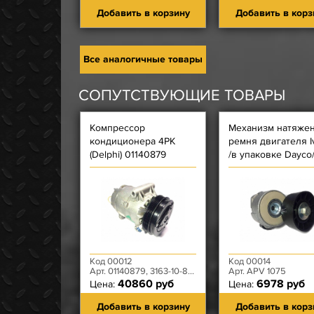
Добавить в корзину
Добавить в корз
Все аналогичные товары
СОПУТСТВУЮЩИЕ ТОВАРЫ
Компрессор
Механизм натяже
кондиционера 4РК
ремня двигателя I
(Delphi) 01140879
/в упаковке Dayco
Код 00012
Код 00014
Арт. 01140879, 3163-10-8131010-95
Арт. APV 1075
40860 руб
6978 руб
Цена:
Цена:
Добавить в корзину
Добавить в корз