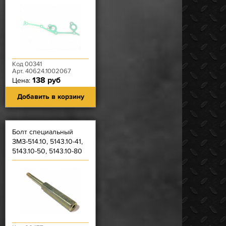
зелёная /Рязань
(серая) (2 КОЛЬЦА)
Код 00341
Арт. 40624.1002067
138 руб
Цена:
Добавить в корзину
Болт специальный
ЗМЗ-514.10, 5143.10-41,
5143.10-50, 5143.10-80