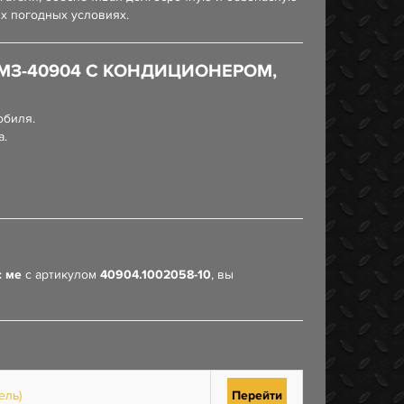
х погодных условиях.
ЗМЗ-40904 С КОНДИЦИОНЕРОМ,
обиля.
а.
с ме
с артикулом
40904.1002058-10
, вы
ель)
Перейти