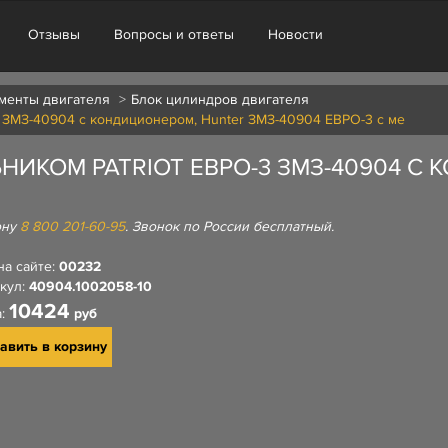
Отзывы
Вопросы и ответы
Новости
менты двигателя
Блок цилиндров двигателя
3 ЗМЗ-40904 с кондиционером, Hunter ЗМЗ-40904 ЕВРО-3 с ме
НИКОМ PATRIOT ЕВРО-3 ЗМЗ-40904 С
ону
8 800 201-60-95
. Звонок по России бесплатный.
на сайте:
00232
кул:
40904.1002058-10
10424
а:
руб
авить в корзину