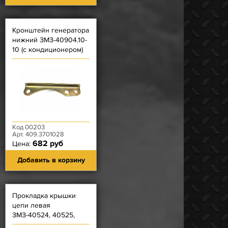
Кронштейн генератора
нижний ЗМЗ-40904.10-
10 (с кондиционером)
Код 00203
Арт. 409.3701028
682 руб
Цена:
Добавить в корзину
Прокладка крышки
цепи левая
ЗМЗ-40524, 40525,
40904 (Фритекс) -