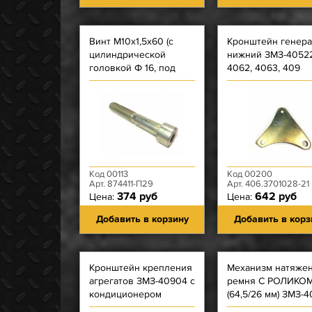
Винт М10х1,5х60 (с
Кронштейн генера
цилиндрической
нижний ЗМЗ-40522
головкой Ф 16, под
4062, 4063, 409
шестигранник 8)
механизма натяжения
ремня ЗМЗ-
Код 00113
Код 00200
Арт. 874411-П29
Арт. 406.3701028-21
374 руб
642 руб
Цена:
Цена:
Добавить в корзину
Добавить в корз
Кронштейн крепления
Механизм натяже
агрегатов ЗМЗ-40904 с
ремня С РОЛИКО
кондиционером
(64,5/26 мм) ЗМЗ-4
409 Евро-3, УМЗ-4