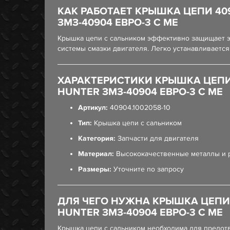
КАК РАБОТАЕТ КРЫШКА ЦЕПИ 40
ЗМЗ-40904 ЕВРО-3 С МЕ
Крышка цепи с сальником эффективно защищает эл
системы смазки двигателя. Легко устанавливается
ХАРАКТЕРИСТИКИ КРЫШКА ЦЕПИ 
HUNTER ЗМЗ-40904 ЕВРО-3 С МЕ
Артикул:
40904.1002058-10
Тип:
Крышка цепи с сальником
Категория:
Запчасти для двигателя
Материал:
Высококачественные металлы и 
Размеры:
Уточните по запросу
ДЛЯ ЧЕГО НУЖНА КРЫШКА ЦЕПИ 
HUNTER ЗМЗ-40904 ЕВРО-3 С МЕ
Крышка цепи с сальником необходима для предот