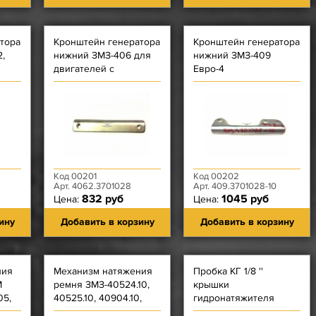
тора
Кронштейн генератора
Кронштейн генератора
,
нижний ЗМЗ-406 для
нижний ЗМЗ-409
двигателей с
Евро-4
генератором Bosch
Код 00201
Код 00202
Арт. 4062.3701028
Арт. 409.3701028-10
832 руб
1045 руб
Цена:
Цена:
ину
Добавить в корзину
Добавить в корзину
ния
Механизм натяжения
Пробка КГ 1/8 ''
М
ремня ЗМЗ-40524.10,
крышки
05,
40525.10, 40904.10,
гидронатяжителя
216
40904.10-10, ЗМЗ-4216