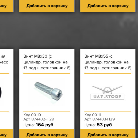
ину
Добавить в корзину
Добавить в корзину
ния
Винт М8х30 (с
Винт М8х55 (с
veco
цилиндр. головкой на
цилиндр. головкой на
/
13 под шестигранник 6)
13 под шестигранник 6)
крышки цепи
крышки цепи средний,
короткий, масл насоса
дросселя
ЗМЗ-514
Код 00110
Код 00111
Арт. 874402-П29
Арт. 874403-П29
164 руб
53 руб
Цена:
Цена:
ину
Добавить в корзину
Добавить в корзину