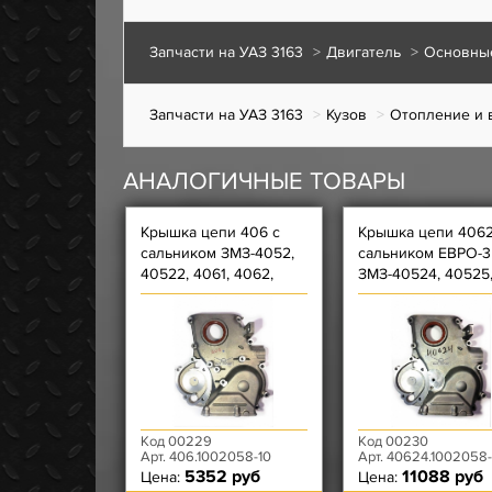
Запчасти на УАЗ 3163
Двигатель
Основные
Запчасти на УАЗ 3163
Кузов
Отопление и 
АНАЛОГИЧНЫЕ ТОВАРЫ
Крышка цепи 406 с
Крышка цепи 4062
сальником ЗМЗ-4052,
сальником ЕВРО-3
40522, 4061, 4062,
ЗМЗ-40524, 40525
4063, 4092, 409, 4091
40904 и их
и их модификации
модификации
Код 00229
Код 00230
Арт. 406.1002058-10
Арт. 40624.1002058-
5352 руб
11088 руб
Цена:
Цена: