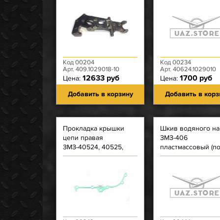
''40624'' LITENS
Код 00204
Код 00234
Арт. 409.1029018-10
Арт. 40624.1029010
12633 руб
1700 руб
Цена:
Цена:
Добавить в корзину
Добавить в корз
Прокладка крышки
Шкив водяного на
цепи правая
ЗМЗ-406
ЗМЗ-40524, 40525,
пластмассовый (по
40904 (Фритекс)
ремень)
зеленая/Рязань
(Серая) - (БЕЗ КОЛЕЦ)