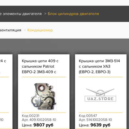
 элементы двигателя
Блок цилиндров двигателя
вентиляция
Кондиционер
4 с
Крышка цепи 409 с
Крышка цепи ЗМЗ-514
сальником Patriot
с сальником УАЗ
,
ЕВРО-2 ЗМЗ-409 с
(ЕВРО-2, ЕВРО-3)
кондиционером и
модификации
Код 00231
Код 00547
10
Арт. 409.1002058-10
Арт. 514.1002058-10
9807 руб
9639 руб
Цена:
Цена: