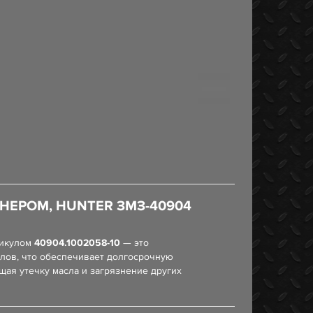
НЕРОМ, HUNTER ЗМЗ-40904
тикулом
40904.1002058-10
— это
алов, что обеспечивает долгосрочную
щая утечку масла и загрязнение других