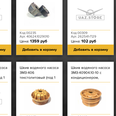
ЕВРО-3
Код 00235
Код 00309
Арт. 40624.1029010
Арт. 262541-П29
1359 руб
102 руб
Цена:
Цена:
ину
Добавить в корзину
Добавить в корзину
соса
Шкив водяного насоса
Шкив водяного насоса
ЗМЗ-406
ЗМЗ-40904.10-10 с
д 1
текстолитовый (под 1
кондиционером,
ремень)
ЗМЗ-514
текстолитовый (под 2
ремня)