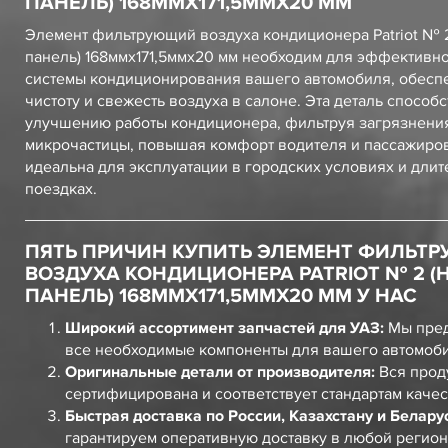
ПАНЕЛЬ) 168ММХ171,5ММХ20 ММ
Элемент фильтрующий воздуха кондиционера Patriot № 
панель) 168ммх171,5ммх20 мм необходим для эффективн
системы кондиционирования вашего автомобиля, обесп
чистоту и свежесть воздуха в салоне. Эта деталь способс
улучшению работы кондиционера, фильтруя загрязнения
микрочастицы, повышая комфорт водителя и пассажиров
идеальна для эксплуатации в городских условиях и дли
поездках.
ПЯТЬ ПРИЧИН КУПИТЬ ЭЛЕМЕНТ ФИЛЬТ
ВОЗДУХА КОНДИЦИОНЕРА PATRIOT № 2 (
ПАНЕЛЬ) 168ММХ171,5ММХ20 ММ У НАС
Широкий ассортимент запчастей для УАЗ:
Мы пред
все необходимые компоненты для вашего автомоб
Оригинальные детали от производителя:
Вся прод
сертифицирована и соответствует стандартам качес
Быстрая доставка по России, Казахстану и Белару
гарантируем оперативную доставку в любой регион