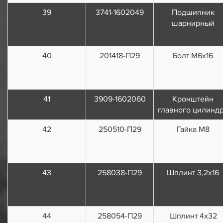
39
3741-1602049
Подшипник
шарнирный
40
201418-П29
Болт М6х16
41
3909-1602060
Кронштейн
главного цилинд
42
250510-П29
Гайка М8
43
258038-П29
Шплинт 3,2х16
44
258054-П29
Шплинт 4х32