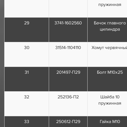
пружинная
29
3741-1602560
Бачок главного
цилиндра
30
31514-1104110
Хомут червячны
31
201497-П29
Болт М10х25
32
252136-П2
Шайба 10
пружинная
33
250612-П29
Гайка М10