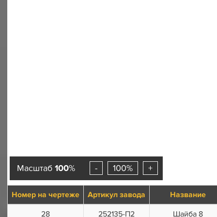
Масштаб
100
%
-
100%
+
Номер на чертеже
Артикул завода
Название
28
252135-П2
Шайба 8