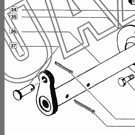
34
35
36
37