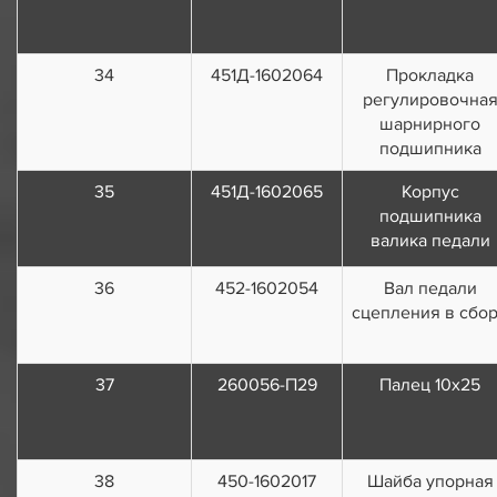
34
451Д-1602064
Прокладка
регулировочна
шарнирного
подшипника
35
451Д-1602065
Корпус
подшипника
валика педали
36
452-1602054
Вал педали
сцепления в сбо
37
260056-П29
Палец 10х25
38
450-1602017
Шайба упорная