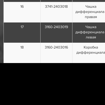
16
3741-2403018
Чашка
дифференциала 
правая
17
3160-2403019
Чашка
дифференциала 
левая
18
3160-2403016
Коробка
дифференциал
19
452-2403055
Сателлит
дифференциал
20
69-2403030
Шайба опорная
шестерни полуос
заднего моста