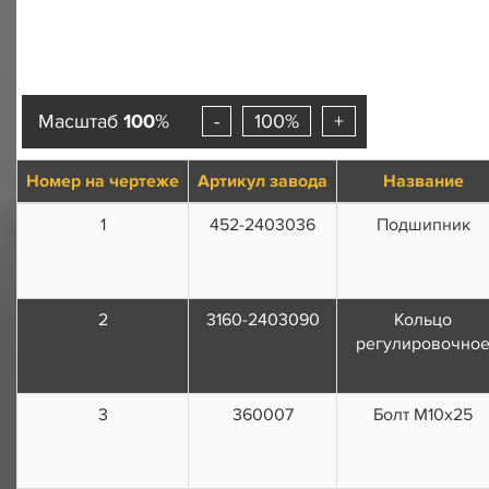
Масштаб
100
%
-
100%
+
Номер на чертеже
Артикул завода
Название
1
452-2403036
Подшипник
2
3160-2403090
Кольцо
регулировочно
3
360007
Болт M10х25