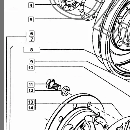
4
5
6
7
8
9
10
11
12
13
14