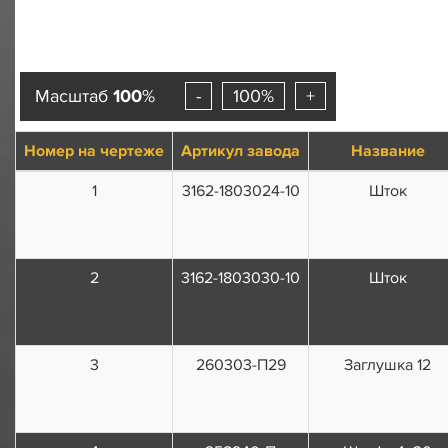
Масштаб
100
%
-
100%
+
Номер на чертеже
Артикул завода
Название
1
3162-1803024-10
Шток
2
3162-1803030-10
Шток
3
260303-П29
Заглушка 12