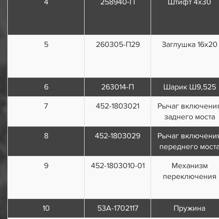
4
258940-П
Штифт 4х30
5
260305-П29
Заглушка 16х20
6
263014-П
Шарик Ш9,525
7
452-1803021
Рычаг включени
заднего моста
8
452-1803029
Рычаг включени
переднего мост
9
452-1803010-01
Механизм
переключения
10
53А-1702117
Пружина