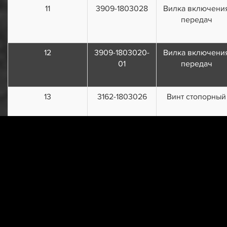
11
3909-1803028
Вилка включени
передач
12
3909-1803020-
Вилка включени
01
передач
13
3162-1803026
Винт стопорный
14
201463-П29
Болт М8х38
15
252135-П2
Шайба 8
пружинная
16
452-1803015-15
Крышка
17
3741-1702157
Кольцо